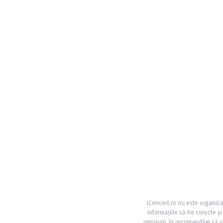
iConcert.ro nu este organiza
informațiile să fie corecte 
omisiuni. Îți recomandăm să ve