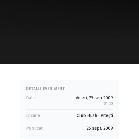
DETALII EVENIMENT
Data
Vineri, 25 sep 2009
21:00
Locație
Club Hush
·
Piteşti
Publicat
25 sept. 2009