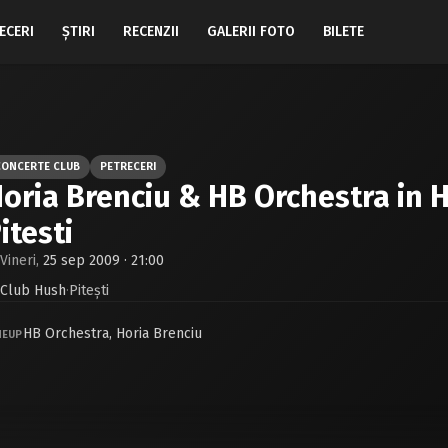
ECERI
ŞTIRI
RECENZII
GALERII FOTO
BILETE
CONCERTE CLUB
PETRECERI
oria Brenciu & HB Orchestra in 
itesti
Vineri,
25 sep 2009 · 21:00
Club Hush
·
Piteşti
HB Orchestra
,
Horia Brenciu
NEUP