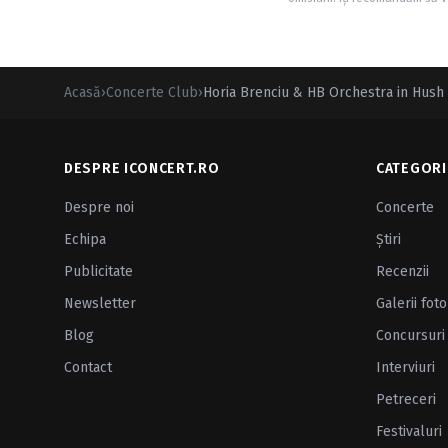
Acasă
›
Concerte Club
›
Horia Brenciu & HB Orchestra in Hush 
DESPRE ICONCERT.RO
CATEGORI
Despre noi
Concerte
Echipa
Ştiri
Publicitate
Recenzii
Newsletter
Galerii foto
Blog
Concursuri
Contact
Interviuri
Petreceri
Festivaluri