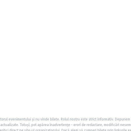
torul evenimentului și nu vinde bilete. Rolul nostru este strict informativ. Depunem
și actualizate. Totuși, pot apărea inadvertențe - erori de redactare, modificări nesem
rifici direct pe site-ul organizatorului. Dacă alegi să cumperi bilete prin linkurile e