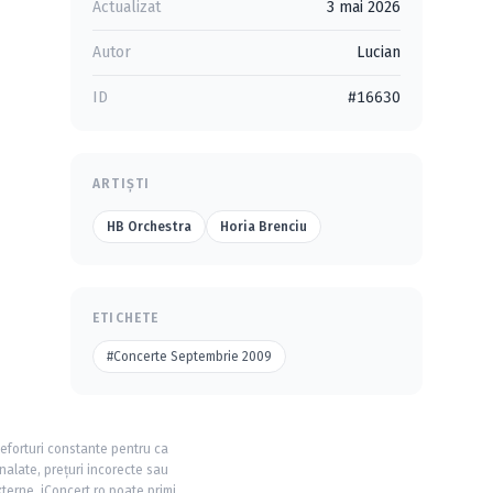
Actualizat
3 mai 2026
Autor
Lucian
ID
#16630
ARTIȘTI
HB Orchestra
Horia Brenciu
ETICHETE
#Concerte Septembrie 2009
 eforturi constante pentru ca
nalate, prețuri incorecte sau
xterne, iConcert.ro poate primi