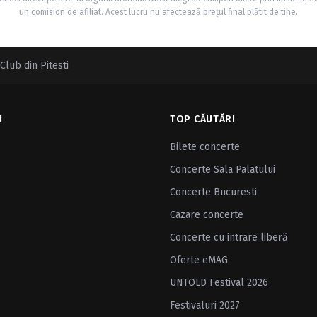
un comision de afiliat. Acest lucru nu afectează prețul final plătit de tine.
Club din Pitesti
I
TOP CĂUTĂRI
Bilete concerte
Concerte Sala Palatului
Concerte Bucuresti
Cazare concerte
Concerte cu intrare liberă
Oferte eMAG
UNTOLD Festival 2026
Festivaluri 2027