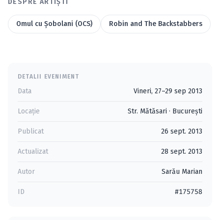
DESPRE ARTIȘTI
Omul cu Şobolani (OCS)
Robin and The Backstabbers
DETALII EVENIMENT
Data
Vineri, 27–29 sep 2013
Locație
Str. Mătăsari
·
Bucureşti
Publicat
26 sept. 2013
Actualizat
28 sept. 2013
Autor
Sarău Marian
ID
#175758