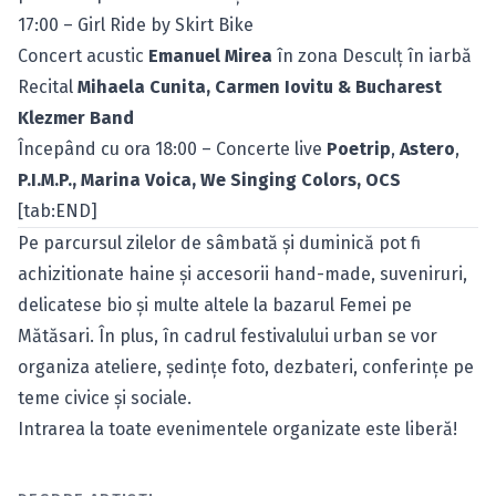
17:00 – Girl Ride by Skirt Bike
Concert acustic
Emanuel Mirea
în zona Desculţ în iarbă
Recital
Mihaela Cunita, Carmen Iovitu & Bucharest
Klezmer Band
Începând cu ora 18:00 – Concerte live
Poetrip
,
Astero
,
P.I.M.P., Marina Voica, We Singing Colors, OCS
[tab:END]
Pe parcursul zilelor de sâmbată şi duminică pot fi
achizitionate haine şi accesorii hand-made, suveniruri,
delicatese bio şi multe altele la bazarul Femei pe
Mătăsari. În plus, în cadrul festivalului urban se vor
organiza ateliere, şedinţe foto, dezbateri, conferinţe pe
teme civice şi sociale.
Intrarea la toate evenimentele organizate este liberă!