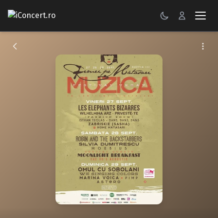
CONCERTE
FESTIVALURI
PETRECERI
ŞTIRI
RECENZII
GALERII FOTO
BILETE
Autentificare