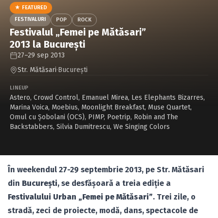
Caută în site...
★ FEATURED
FESTIVALURI
POP
ROCK
Festivalul „Femei pe Mătăsari”
2013 la Bucureşti
27–29 sep 2013
Str. Mătăsari
·
Bucureşti
LINEUP
Astero
,
Crowd Control
,
Emanuel Mirea
,
Les Elephants Bizarres
,
Marina Voica
,
Moebius
,
Moonlight Breakfast
,
Muse Quartet
,
Omul cu Şobolani (OCS)
,
PIMP
,
Poetrip
,
Robin and The
Backstabbers
,
Silvia Dumitrescu
,
We Singing Colors
În weekendul 27-29 septembrie 2013, pe Str. Mătăsari
din
Bucureşti
, se desfăşoară a treia ediţie a
Festivalului Urban „Femei pe Mătăsari”
. Trei zile, o
stradă, zeci de proiecte, modă, dans, spectacole de