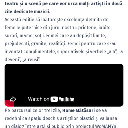
teatru şi o scenă pe care vor urca mulţi artişti în două
zile dedicate muzicii.
Această ediţie sărbătoreşte excelenţa definită de
femeile puternice din jurul nostru: prietene, iubite,
surori, mame, soţii. Femei care au depăşit limite,
prejudecăţi, graniţe, realităţi. Femei pentru care s-au
inventat complimentele, superlativele şi verbele „a fi”, „a
deveni”, „a reuşi”.
Pe parcursul celor trei zile,
Home Mătăsari
se va
redefini ca spaţiu deschis artiştilor plastici şi va lansa
un dialog între artă şi public prin proiectul WoMANYn