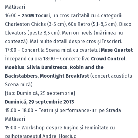
Mătăsari
16:00 –
250M Tocuri
, un cros caritabil cu 4 categorii:
Charleston Chicks (3-5 cm), 60s Retro (5,1-8,5 cm), Disco
Elevators (peste 8,5 cm), Men on heels (mărimea nu
contează). Mai multe
detalii despre cros şi înscrieri
.
17:00 – Concert la Scena mică cu cvartetul
Muse Quartet
Începand cu ora 18:00 – Concerte live
Crowd Control
,
Moebius
,
Silvia Dumitrescu
,
Robin and the
Backstabbers
,
Moonlight Breakfast
(concert acustic la
Scena mică)
[tab: Duminică, 29 septembrie]
Duminică, 29 septembrie 2013
15:00 – 18:00 – Teatru şi performance-uri pe Strada
Mătăsari
15:00 – Workshop despre Ruşine şi Feminitate cu
psihoterapeutul Andrei Hoşciuc