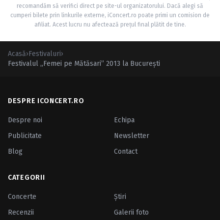
recomandăm să verifici direct pe site-ul organizatorului. Dacă alegi să
cumperi bilete prin linkurile externe, iConcert.ro poate primi un comision de
afiliat. Acest lucru nu afectează prețul final plătit de tine.
Acasă
›
Festivaluri
›
Festivalul „Femei pe Mătăsari” 2013 la Bucureşti
DESPRE ICONCERT.RO
Despre noi
Echipa
Publicitate
Newsletter
Blog
Contact
CATEGORII
Concerte
Ştiri
Recenzii
Galerii foto