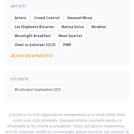
ARTIȘTI
Astero
Crowd Control
Emanuel Mirea
Les Elephants Bizarres
Marina Voica
Moebius
Moonlight Breakfast
Muse Quartet
Omul cu Şobolani (OCS)
PIMP
Vezi toți artiștii (14)
ETICHETE
#Festivaluri Septembrie 2013
iConcert.ro nu este organizatorul evenimentului și nu vinde bilete. Rolul
nostru este strict informativ. Depunem eforturi constante pentru ca
informațiile să fie corecte și actualizate. Totuși, pot apărea inadvertențe -
erori de redactare, modificări nesemnalate, prețuri incorecte sau omisiuni. Îți