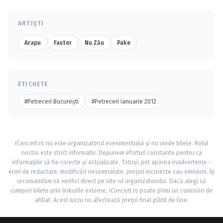
ARTIȘTI
Arapu
Faster
Nu Zău
Pake
ETICHETE
#Petreceri Bucureşti
#Petreceri ianuarie 2012
iConcert.ro nu este organizatorul evenimentului și nu vinde bilete. Rolul
nostru este strict informativ. Depunem eforturi constante pentru ca
informațiile să fie corecte și actualizate. Totuși, pot apărea inadvertențe -
erori de redactare, modificări nesemnalate, prețuri incorecte sau omisiuni. Îți
recomandăm să verifici direct pe site-ul organizatorului. Dacă alegi să
cumperi bilete prin linkurile externe, iConcert.ro poate primi un comision de
afiliat. Acest lucru nu afectează prețul final plătit de tine.