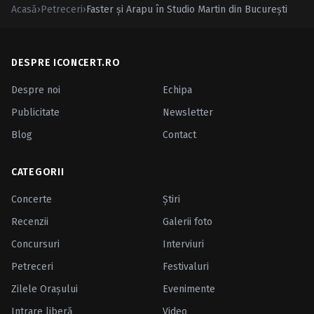
Acasă
›
Petreceri
›
Faster şi Arapu în Studio Martin din Bucureşti
DESPRE ICONCERT.RO
Despre noi
Echipa
Publicitate
Newsletter
Blog
Contact
CATEGORII
Concerte
Ştiri
Recenzii
Galerii foto
Concursuri
Interviuri
Petreceri
Festivaluri
Zilele Oraşului
Evenimente
Intrare liberă
Video