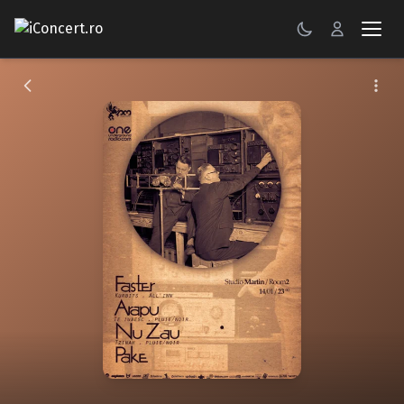
CONCERTE
FESTIVALURI
PETRECERI
ŞTIRI
RECENZII
GALERII FOTO
BILETE
Autentificare