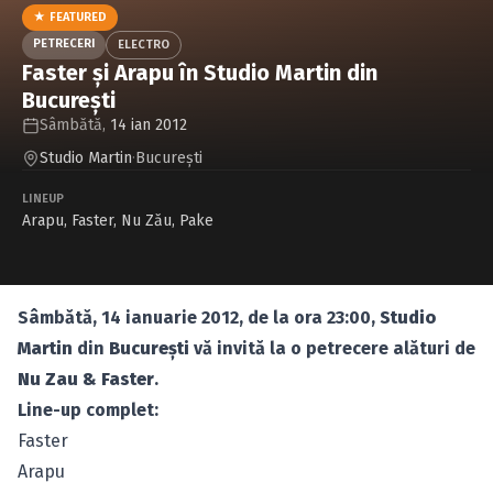
Caută în site...
★ FEATURED
PETRECERI
ELECTRO
Faster şi Arapu în Studio Martin din
Bucureşti
Sâmbătă,
14 ian 2012
Studio Martin
·
Bucureşti
LINEUP
Arapu
,
Faster
,
Nu Zău
,
Pake
Sâmbătă, 14 ianuarie 2012, de la ora 23:00,
Studio
Martin
din
Bucureşti
vă invită la o petrecere alături de
Nu Zau & Faster
.
Line-up complet:
Faster
Arapu