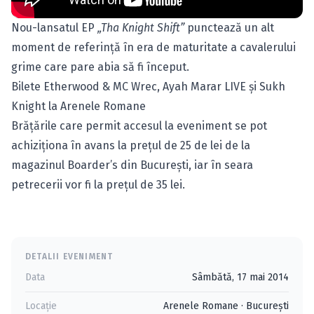
Nou-lansatul EP
„Tha Knight Shift”
punctează un alt
moment de referinţă în era de maturitate a cavalerului
grime care pare abia să fi început.
Bilete Etherwood & MC Wrec, Ayah Marar LIVE şi Sukh
Knight la Arenele Romane
Brăţările care permit accesul la eveniment se pot
achiziţiona în avans la preţul de 25 de lei de la
magazinul Boarder’s din Bucureşti, iar în seara
petrecerii vor fi la preţul de 35 lei.
DETALII EVENIMENT
Data
Sâmbătă, 17 mai 2014
Locație
Arenele Romane
·
Bucureşti