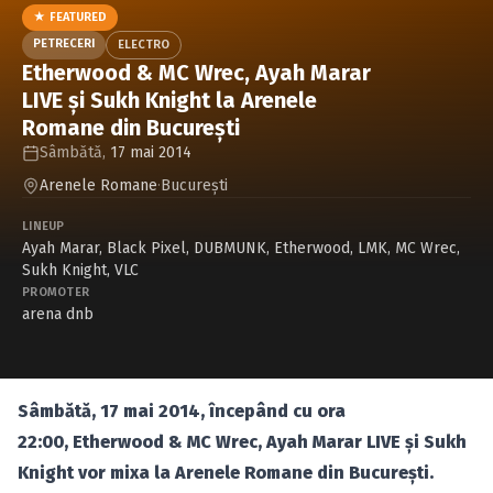
Caută în site...
★ FEATURED
PETRECERI
ELECTRO
Etherwood & MC Wrec, Ayah Marar
LIVE şi Sukh Knight la Arenele
Romane din Bucureşti
Sâmbătă,
17 mai 2014
Arenele Romane
·
Bucureşti
LINEUP
Ayah Marar
,
Black Pixel
,
DUBMUNK
,
Etherwood
,
LMK
,
MC Wrec
,
Sukh Knight
,
VLC
PROMOTER
arena dnb
Sâmbătă, 17 mai 2014, începând cu ora
22:00, Etherwood & MC Wrec, Ayah Marar LIVE şi Sukh
Knight vor mixa la Arenele Romane din Bucureşti.