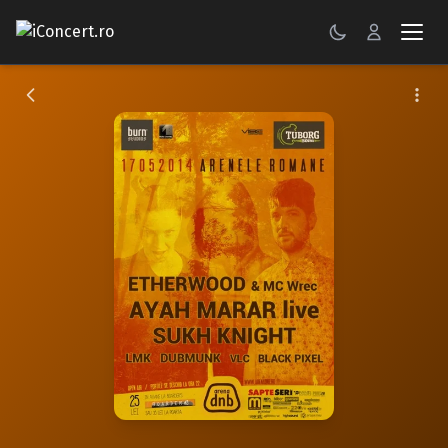
CONCERTE
FESTIVALURI
PETRECERI
ŞTIRI
RECENZII
GALERII FOTO
BILETE
Autentificare