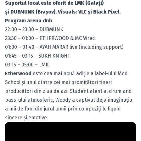
Suportul local este oferit de LMK (Galaţi)
şi DUBMUNK (Braşov). Visuals: VLC şi Black Pixel.
Program arena dnb
22:00 – 23:30 – DUBMUNK
23:30 – 01:00 – ETHERWOOD & MC Wrec
01:00 – 01:40 – AYAH MARAR live (including support)
01:45 – 03:15 – SUKH KNIGHT
03:15 – 05:00 – LMK
Etherwood
este cea mai nouă adiţie a label-ului Med
School
ş
i unul dintre cei mai promiţători tineri
producători din ziua de azi. Student atent al drum and
bass-ului atmosferic, Woody a captivat deja imaginaţia
a mii de fani din jurul lumii prin compoziţiile liquid
sincere şi emotive.