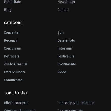
Publicitate
Newsletter
Blog
Contact
CATEGORII
Concerte
Ştiri
Recenzii
Galerii foto
Concursuri
Interviuri
Petreceri
Festivaluri
Zilele Oraşului
Evenimente
Intrare liberă
Video
Comunicate
TOP CĂUTĂRI
Bilete concerte
Concerte Sala Palatului
Concerte Bucuresti
Cazare concerte