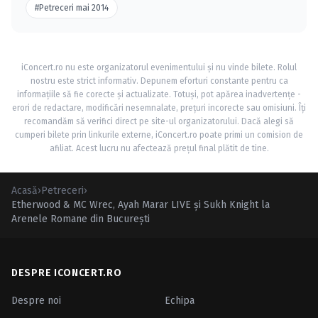
#Petreceri mai 2014
iConcert.ro nu este organizatorul evenimentului și nu vinde bilete. Rolul
nostru este strict informativ. Depunem eforturi constante pentru ca
informațiile să fie corecte și actualizate. Totuși, pot apărea inadvertențe -
erori de redactare, modificări nesemnalate, prețuri incorecte sau omisiuni. Îți
recomandăm să verifici direct pe site-ul organizatorului. Dacă alegi să
cumperi bilete prin linkurile externe, iConcert.ro poate primi un comision de
afiliat. Acest lucru nu afectează prețul final plătit de tine.
Acasă
›
Petreceri
›
Etherwood & MC Wrec, Ayah Marar LIVE şi Sukh Knight la
Arenele Romane din Bucureşti
DESPRE ICONCERT.RO
Despre noi
Echipa