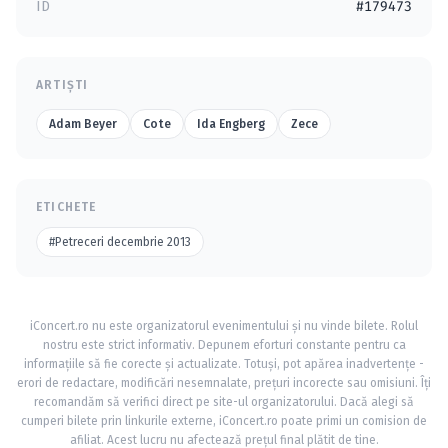
ID
#179473
ARTIȘTI
Adam Beyer
Cote
Ida Engberg
Zece
ETICHETE
#Petreceri decembrie 2013
iConcert.ro nu este organizatorul evenimentului și nu vinde bilete. Rolul
nostru este strict informativ. Depunem eforturi constante pentru ca
informațiile să fie corecte și actualizate. Totuși, pot apărea inadvertențe -
erori de redactare, modificări nesemnalate, prețuri incorecte sau omisiuni. Îți
recomandăm să verifici direct pe site-ul organizatorului. Dacă alegi să
cumperi bilete prin linkurile externe, iConcert.ro poate primi un comision de
afiliat. Acest lucru nu afectează prețul final plătit de tine.