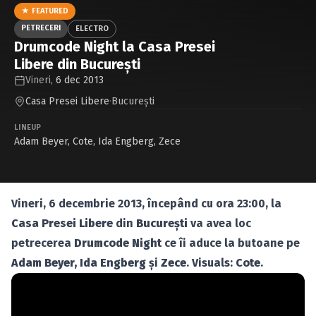
Caută în site...
★ FEATURED
PETRECERI
ELECTRO
Drumcode Night la Casa Presei
Libere din Bucureşti
Vineri,
6 dec 2013
Casa Presei Libere
·
Bucureşti
LINEUP
Adam Beyer
,
Cote
,
Ida Engberg
,
Zece
Vineri, 6 decembrie 2013, începând cu ora 23:00, la
Casa Presei Libere
din
Bucureşti
va avea loc
petrecerea
Drumcode Night
ce îi aduce la butoane pe
Adam Beyer, Ida Engberg
şi
Zece
. Visuals:
Cote
.