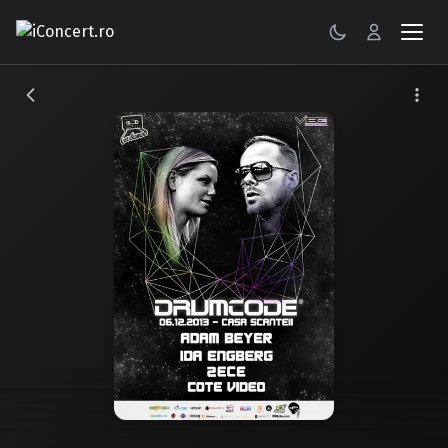
CONCERTE
FESTIVALURI
PETRECERI
ŞTIRI
RECENZII
GALERII FOTO
BILETE
Autentificare