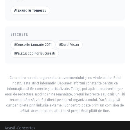
Alexandru Tomescu
ETICHETE
#Concerte ianuarie 2011
#Dorel Visan
#Palatul Copiilor Bucuresti
iConcert.ro nu este organizatorul evenimentului și nu vinde bilete. Rolul
nostru este strict informativ. Depunem eforturi constante pentru ca
informațiile să fie corecte și actualizate. Totuși, pot apărea inadvertențe -
erori de redactare, modificări nesemnalate, prețuri incorecte sau omisiuni. Îți
recomandăm să verifici direct pe site-ul organizatorului. Dacă alegi să
cumperi bilete prin linkurile externe, iConcert.ro poate primi un comision de
afiliat. Acest lucru nu afectează prețul final plătit de tine.
Acasă
›
Concerte
›