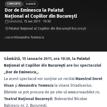
Caută în site...
CONCERTE
CLASICĂ
Dor de Eminescu la Palatul
Naţional al Copiilor din Bucureşti
Sâmbătă,
15 ian 2011 · 19:30
Palatul Naţional al Copiilor din București
·
Bucureşti
Alexandru Tomescu
LINEUP
Sâmbătă, 15 ianuarie 2011, ora 19:30, la
Palatul
Naţional al Copiilor
din
Bucureşti
are loc spectacolul
„
Dor de Eminescu
„.
La acest spectacol vor susţine un recital
Maestrul Dorel
Visan
şi
Alexandru Tomescu
la vioara Stradivarius.
Biletele se pot procura de pe site-ul
www.vreaubilet.ro
.
Teatrul Naţional Bucureşti
: Bulevardul Nicolae
Balcescu nr. 2, Bucureşti.