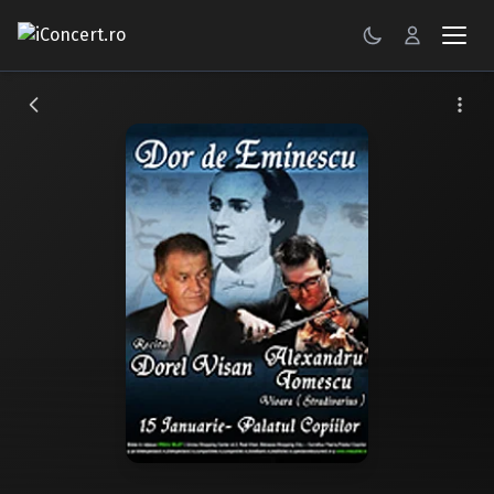
CONCERTE
FESTIVALURI
PETRECERI
ŞTIRI
RECENZII
GALERII FOTO
BILETE
Autentificare