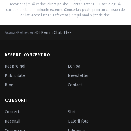
recomandăm să verifici direct pe site-ul organizatorului. Dacă alegi să
cumperi bilete prin linkurile externe, iConcert.ro poate primi un comision de
afiliat. Acest lucru nu afectează prețul final plătit de tine.
Acasă
›
Petreceri
›
DJ Ren in Club Flex
DESPRE ICONCERT.RO
Despre noi
Echipa
Publicitate
Newsletter
Blog
Contact
CATEGORII
Concerte
Ştiri
Recenzii
Galerii foto
Concursuri
Interviuri