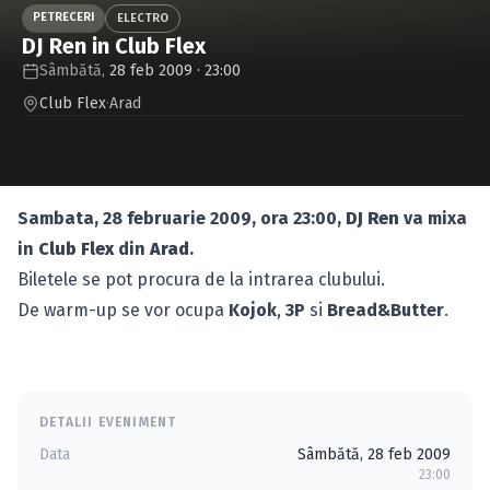
Caută în site...
PETRECERI
ELECTRO
DJ Ren in Club Flex
Sâmbătă,
28 feb 2009 · 23:00
Club Flex
·
Arad
Sambata, 28 februarie 2009, ora 23:00,
DJ Ren
va mixa
in
Club Flex
din
Arad
.
Biletele se pot procura de la intrarea clubului.
De warm-up se vor ocupa
Kojok
,
3P
si
Bread&Butter
.
DETALII EVENIMENT
Data
Sâmbătă, 28 feb 2009
23:00