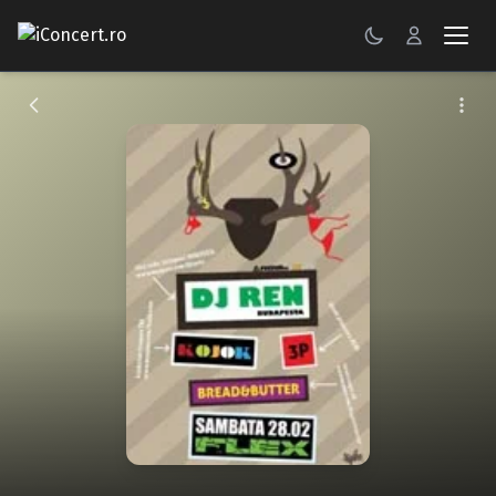
CONCERTE
FESTIVALURI
PETRECERI
ŞTIRI
RECENZII
GALERII FOTO
BILETE
Autentificare