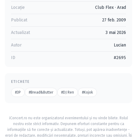
Locație
Club Flex
·
Arad
Publicat
27 feb. 2009
Actualizat
3 mai 2026
Autor
Lucian
ID
#2695
ETICHETE
#3P
#Bread&Butter
#DJ Ren
#Kojok
iConcert.ro nu este organizatorul evenimentului și nu vinde bilete. Rolul
nostru este strict informativ. Depunem eforturi constante pentru ca
informațiile să fie corecte și actualizate. Totuși, pot apărea inadvertențe -
erori de redactare, modificări nesemnalate, prețuri incorecte sau omisiuni. Îți