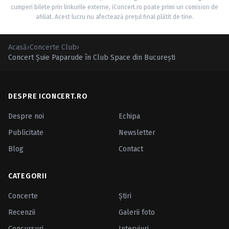
cumperi bilete prin linkurile externe, iConcert.ro poate primi un comision de
afiliat. Acest lucru nu afectează prețul final plătit de tine.
Acasă
›
Concerte Club
›
Concert Şuie Paparude în Club Space din Bucureşti
DESPRE ICONCERT.RO
Despre noi
Echipa
Publicitate
Newsletter
Blog
Contact
CATEGORII
Concerte
Ştiri
Recenzii
Galerii foto
Concursuri
Interviuri