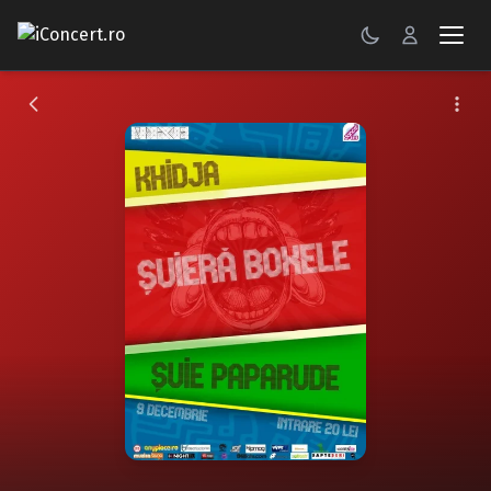
CONCERTE
FESTIVALURI
PETRECERI
ŞTIRI
RECENZII
GALERII FOTO
BILETE
Autentificare