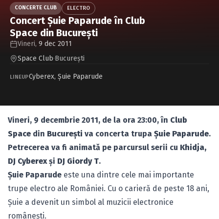
Caută în site...
CONCERTE CLUB
ELECTRO
Concert Şuie Paparude în Club
Space din Bucureşti
Vineri,
9 dec 2011
Space Club
·
Bucureşti
Cyberex
,
Şuie Paparude
LINEUP
Vineri, 9 decembrie 2011, de la ora 23:00, în
Club
Space
din
Bucureşti
va concerta trupa
Şuie Paparude
.
Petrecerea va fi animată pe parcursul serii cu
Khidja,
DJ Cyberex
şi
DJ Giordy T
.
Şuie Paparude
este una dintre cele mai importante
trupe electro ale României. Cu o carieră de peste 18 ani,
Şuie a devenit un simbol al muzicii electronice
româneşti.