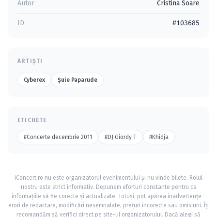
Autor
Cristina Soare
ID
#103685
ARTIȘTI
Cyberex
Şuie Paparude
ETICHETE
#Concerte decembrie 2011
#DJ Giordy T
#Khidja
iConcert.ro nu este organizatorul evenimentului și nu vinde bilete. Rolul
nostru este strict informativ. Depunem eforturi constante pentru ca
informațiile să fie corecte și actualizate. Totuși, pot apărea inadvertențe -
erori de redactare, modificări nesemnalate, prețuri incorecte sau omisiuni. Îți
recomandăm să verifici direct pe site-ul organizatorului. Dacă alegi să