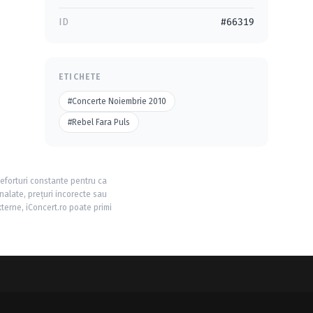
ID
#66319
ETICHETE
#Concerte Noiembrie 2010
#Rebel Fara Puls
 eforturi constante pentru ca
nalate, prețuri incorecte sau
xterne, iConcert.ro poate primi