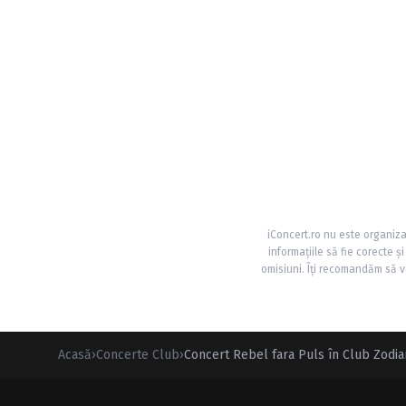
iConcert.ro nu este organiza
informațiile să fie corecte 
omisiuni. Îți recomandăm să ve
Acasă
›
Concerte Club
›
Concert Rebel fara Puls în Club Zodiar