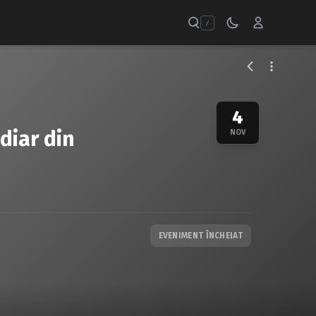
/
4
diar din
NOV
EVENIMENT ÎNCHEIAT