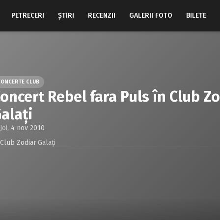
PETRECERI
ŞTIRI
RECENZII
GALERII FOTO
BILETE
CONCERTE CLUB
oncert Rebel fara Puls în Club Zo
alaţi
Joi,
4 nov 2010
Club Zodiar
·
Galaţi