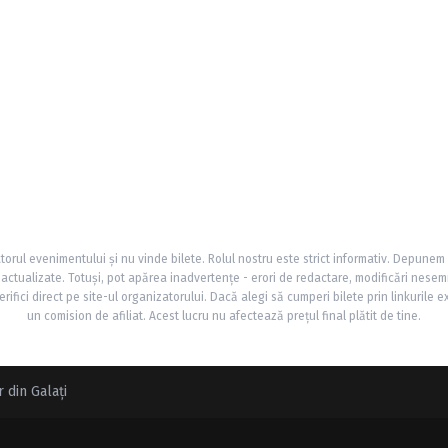
torul evenimentului și nu vinde bilete. Rolul nostru este strict informativ. Depunem
și actualizate. Totuși, pot apărea inadvertențe - erori de redactare, modificări nesem
rifici direct pe site-ul organizatorului. Dacă alegi să cumperi bilete prin linkurile e
un comision de afiliat. Acest lucru nu afectează prețul final plătit de tine.
 din Galaţi