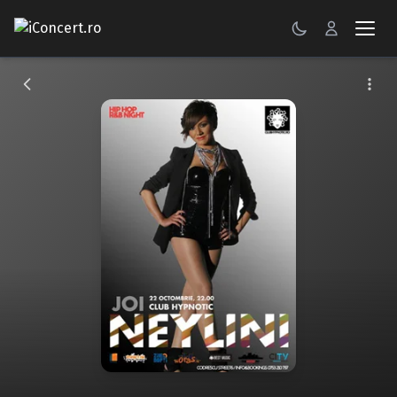
CONCERTE
FESTIVALURI
PETRECERI
ŞTIRI
RECENZII
GALERII FOTO
BILETE
Autentificare