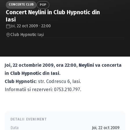
Caută în site...
CONCERTE CLUB
POP
Concert Neylini in Club Hypnotic din
Iasi
Joi,
22 oct 2009 · 22:00
Club Hypnotic
·
Iaşi
Joi, 22 octombrie 2009, ora 22:00,
Neylini
va concerta
in
Club Hypnotic
din
Iasi
.
Club Hypnotic
: str. Codrescu 6, Iasi.
Informatii si rezerveri: 0753.210.797.
DETALII EVENIMENT
Data
Joi, 22 oct 2009