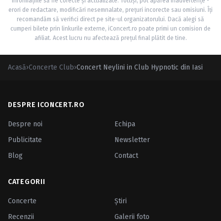
informațiile să fie corecte și actualizate. Totuși, pot apărea inadvertențe -
erori de redactare, modificări nesemnalate, prețuri incorecte sau omisiuni. Îți
recomandăm să verifici direct pe site-ul organizatorului. Dacă alegi să
cumperi bilete prin linkurile externe, iConcert.ro poate primi un comision de
afiliat. Acest lucru nu afectează prețul final plătit de tine.
Acasă
›
Concerte Club
›
Concert Neylini in Club Hypnotic din Iasi
DESPRE ICONCERT.RO
Despre noi
Echipa
Publicitate
Newsletter
Blog
Contact
CATEGORII
Concerte
Ştiri
Recenzii
Galerii foto