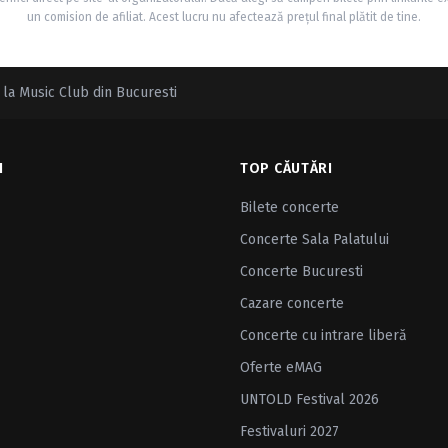
un comision de afiliat. Acest lucru nu afectează prețul final plătit de tine.
la Music Club din Bucuresti
I
TOP CĂUTĂRI
Bilete concerte
Concerte Sala Palatului
Concerte Bucuresti
Cazare concerte
Concerte cu intrare liberă
Oferte eMAG
UNTOLD Festival 2026
Festivaluri 2027