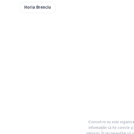
Horia Brenciu
iConcert.ro nu este organiza
informațiile să fie corecte 
omisiuni. Îți recomandăm să ve