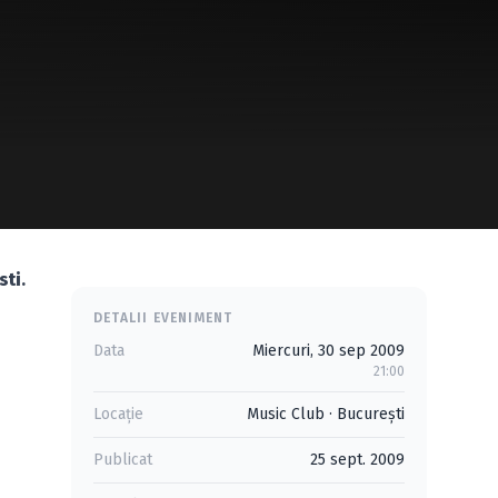
sti
.
DETALII EVENIMENT
Data
Miercuri, 30 sep 2009
21:00
Locație
Music Club
·
Bucureşti
Publicat
25 sept. 2009