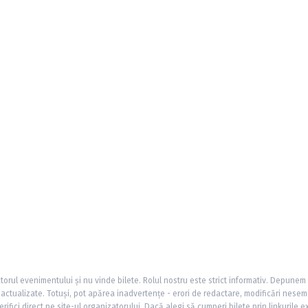
torul evenimentului și nu vinde bilete. Rolul nostru este strict informativ. Depunem
și actualizate. Totuși, pot apărea inadvertențe - erori de redactare, modificări nesem
rifici direct pe site-ul organizatorului. Dacă alegi să cumperi bilete prin linkurile e