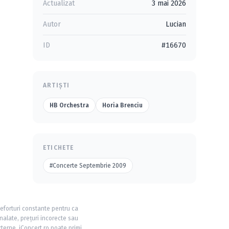
Actualizat
3 mai 2026
Autor
Lucian
ID
#16670
ARTIȘTI
HB Orchestra
Horia Brenciu
ETICHETE
#Concerte Septembrie 2009
 eforturi constante pentru ca
nalate, prețuri incorecte sau
xterne, iConcert.ro poate primi