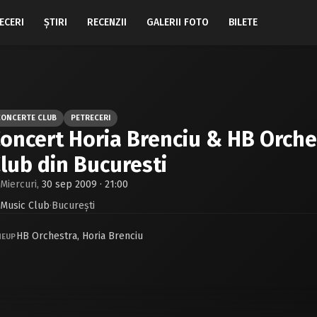
ECERI
ŞTIRI
RECENZII
GALERII FOTO
BILETE
CONCERTE CLUB
PETRECERI
oncert Horia Brenciu & HB Orche
lub din Bucuresti
Miercuri,
30 sep 2009 · 21:00
Music Club
·
Bucureşti
HB Orchestra
,
Horia Brenciu
NEUP