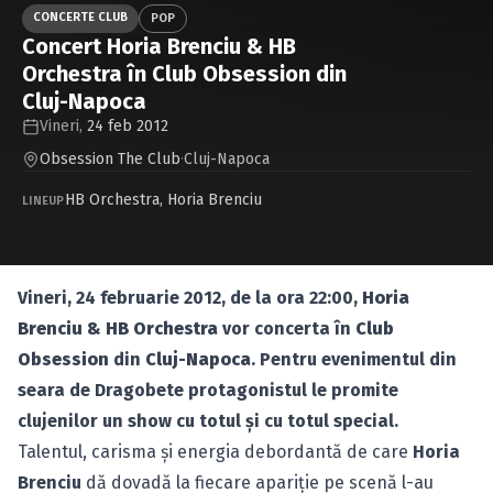
Caută în site...
CONCERTE CLUB
POP
Concert Horia Brenciu & HB
Orchestra în Club Obsession din
Cluj-Napoca
Vineri,
24 feb 2012
Obsession The Club
·
Cluj-Napoca
HB Orchestra
,
Horia Brenciu
LINEUP
Vineri, 24 februarie 2012, de la ora 22:00,
Horia
Brenciu & HB Orchestra
vor concerta în
Club
Obsession
din
Cluj-Napoca
. Pentru evenimentul din
seara de Dragobete protagonistul le promite
clujenilor un show cu totul şi cu totul special.
Talentul, carisma şi energia debordantă de care
Horia
Brenciu
dă dovadă la fiecare apariţie pe scenă l-au