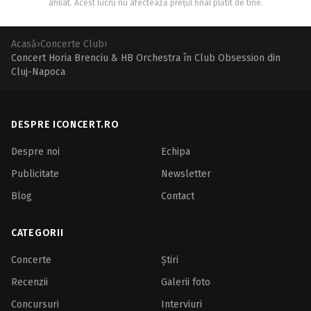
afiliat. Acest lucru nu afectează prețul final plătit de tine.
Acasă
›
Concerte Club
›
Concert Horia Brenciu & HB Orchestra în Club Obsession din
Cluj-Napoca
DESPRE ICONCERT.RO
Despre noi
Echipa
Publicitate
Newsletter
Blog
Contact
CATEGORII
Concerte
Ştiri
Recenzii
Galerii foto
Concursuri
Interviuri