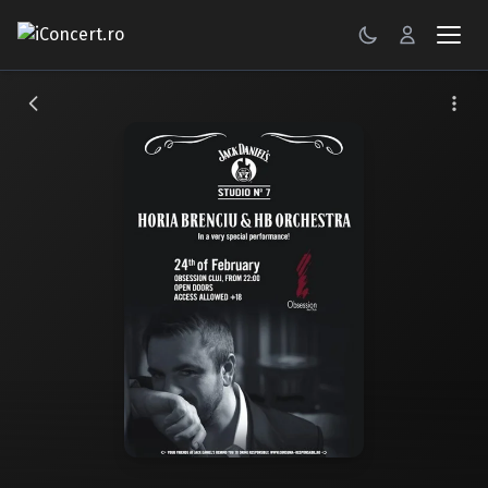
CONCERTE
FESTIVALURI
PETRECERI
ŞTIRI
RECENZII
GALERII FOTO
BILETE
Autentificare