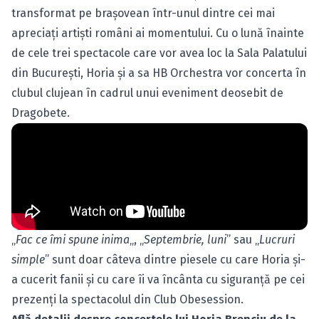
transformat pe braşovean într-unul dintre cei mai
apreciaţi artişti români ai momentului. Cu o lună înainte
de cele
trei spectacole
care vor avea loc la Sala Palatului
din Bucureşti, Horia şi a sa HB Orchestra vor concerta în
clubul clujean în cadrul unui eveniment deosebit de
Dragobete.
„
Fac ce îmi spune inima
„, „
Septembrie, luni
” sau „
Lucruri
simple
” sunt doar câteva dintre piesele cu care Horia şi-
a cucerit fanii şi cu care îi va încânta cu siguranţă pe cei
prezenţi la spectacolul din Club Obesession.