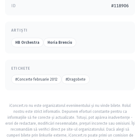
ID
#118906
ARTIȘTI
HB Orchestra
Horia Brenciu
ETICHETE
#Concerte februarie 2012
#Dragobete
iConcert.ro nu este organizatorul evenimentului și nu vinde bilete. Rolul
nostru este strict informativ. Depunem eforturi constante pentru ca
informațiile să fie corecte și actualizate. Totuși, pot apărea inadvertențe -
erori de redactare, modificări nesemnalate, prețuri incorecte sau omisiuni. Îți
recomandăm să verifici direct pe site-ul organizatorului. Dacă alegi să
cumperi bilete prin linkurile externe, iConcert.ro poate primi un comision de