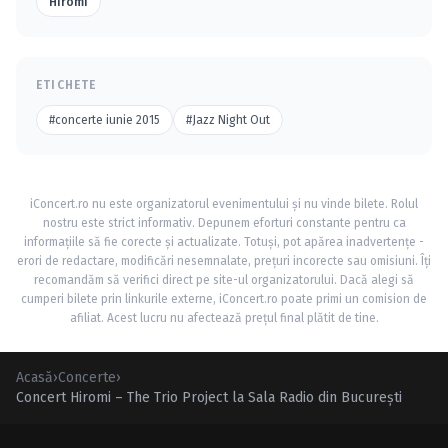
Hiromi
ETICHETE
#concerte iunie 2015
#Jazz Night Out
iConcert.ro nu este organizatorul evenimentului și nu vinde bilete. Rolul
nostru este strict informativ. Depunem eforturi constante pentru ca
informațiile să fie corecte și actualizate. Totuși, pot apărea inadvertențe -
erori de redactare, modificări nesemnalate, prețuri incorecte sau omisiuni. Îți
recomandăm să verifici direct pe site-ul organizatorului. Dacă alegi să
cumperi bilete prin linkurile externe, iConcert.ro poate primi un comision de
afiliat. Acest lucru nu afectează prețul final plătit de tine.
Acasă
›
Concerte
›
Concert Hiromi – The Trio Project la Sala Radio din Bucureşti