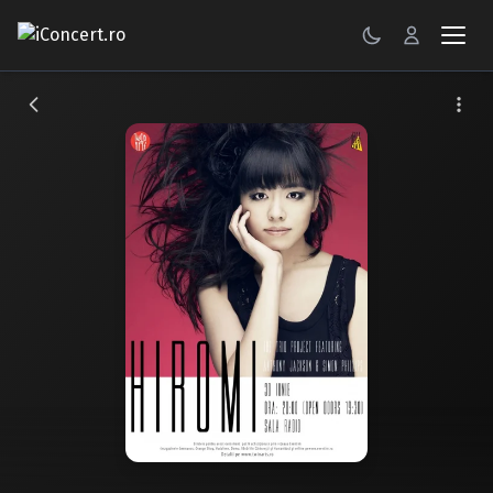
CONCERTE
FESTIVALURI
PETRECERI
ŞTIRI
RECENZII
GALERII FOTO
BILETE
Autentificare