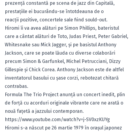
prezenţă constantă pe scena de jazz din Capitală,
prestaţiile ei bucurându-se întotdeauna de o
reacţii pozitive, concertele sale fiind sould-out.
Hiromi îi va avea alături pe Simon Phillips, bateristul
care a cântat alături de Toto, Judas Priest, Peter Gabriel,
Whitesnake sau Mick Jagger, şi pe basistul Anthony
Jackson, care se poate lăuda cu diverse colaborări
precum Simon & Garfunkel, Michel Petrucciani, Dizzy
Gillespie și Chick Corea. Anthony Jackson este de altfel
inventatorul basului cu şase corzi, rebotezat chitară
contrabas.
Formula The Trio Project anunţă un concert inedit, plin
de forţă cu acorduri originale vibrante care ne arată o
nouă faţetă a jazzului contemporan.
https://www.youtube.com/watch?v=j-SV0xzKUYg
Hiromi s-a născut pe 26 martie 1979 în oraşul japonez