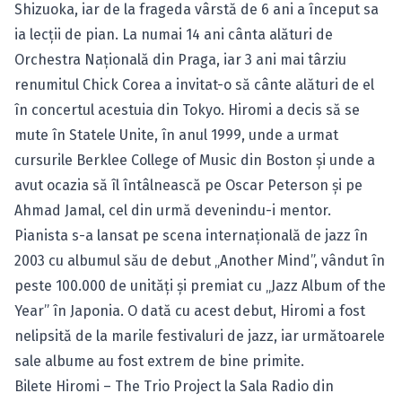
Shizuoka, iar de la frageda vârstă de 6 ani a început sa
ia lecţii de pian. La numai 14 ani cânta alături de
Orchestra Naţională din Praga, iar 3 ani mai târziu
renumitul Chick Corea a invitat-o să cânte alături de el
în concertul acestuia din Tokyo. Hiromi a decis să se
mute în Statele Unite, în anul 1999, unde a urmat
cursurile Berklee College of Music din Boston şi unde a
avut ocazia să îl întâlnească pe Oscar Peterson şi pe
Ahmad Jamal, cel din urmă devenindu-i mentor.
Pianista s-a lansat pe scena internaţională de jazz în
2003 cu albumul său de debut „Another Mind”, vândut în
peste 100.000 de unităţi şi premiat cu „Jazz Album of the
Year” în Japonia. O dată cu acest debut, Hiromi a fost
nelipsită de la marile festivaluri de jazz, iar următoarele
sale albume au fost extrem de bine primite.
Bilete Hiromi – The Trio Project la Sala Radio din