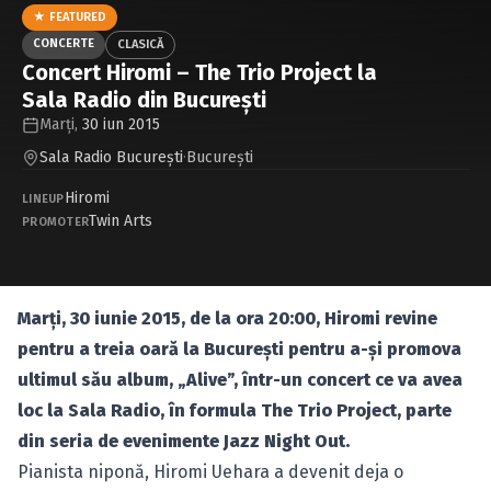
Caută în site...
★ FEATURED
CONCERTE
CLASICĂ
Concert Hiromi – The Trio Project la
Sala Radio din Bucureşti
Marți,
30 iun 2015
Sala Radio Bucureşti
·
Bucureşti
Hiromi
LINEUP
Twin Arts
PROMOTER
Marţi, 30 iunie 2015, de la ora 20:00, Hiromi revine
pentru a treia oară la Bucureşti pentru a-şi promova
ultimul său album, „Alive”, într-un concert ce va avea
loc la Sala Radio, în formula The Trio Project, parte
din seria de evenimente Jazz Night Out.
Pianista niponă, Hiromi Uehara a devenit deja o