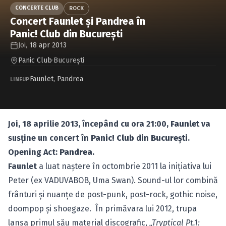
Caută în site...
CONCERTE CLUB
ROCK
Concert Faunlet şi Pandrea în
Panic! Club din Bucureşti
Joi,
18 apr 2013
Panic Club
·
Bucureşti
Faunlet
,
Pandrea
LINEUP
Joi, 18 aprilie 2013, începând cu ora 21:00,
Faunlet
va
susţine un concert
în
Panic! Club
din
Bucureşti
.
Opening Act:
Pandrea
.
Faunlet
a luat naştere în octombrie 2011 la iniţiativa lui
Peter (ex VADUVABOB, Uma Swan). Sound-ul lor combină
frânturi şi nuanţe de post-punk, post-rock, gothic noise,
doompop şi shoegaze. În primăvara lui 2012, trupa
lansa primul său material discografic,
„Tryptical Pt.1: