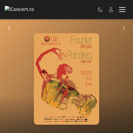
CONCERTE
FESTIVALURI
PETRECERI
ŞTIRI
RECENZII
GALERII FOTO
BILETE
Autentificare