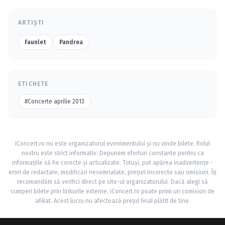
ARTIȘTI
Faunlet
Pandrea
ETICHETE
#Concerte aprilie 2013
iConcert.ro nu este organizatorul evenimentului și nu vinde bilete. Rolul
nostru este strict informativ. Depunem eforturi constante pentru ca
informațiile să fie corecte și actualizate. Totuși, pot apărea inadvertențe -
erori de redactare, modificări nesemnalate, prețuri incorecte sau omisiuni. Îți
recomandăm să verifici direct pe site-ul organizatorului. Dacă alegi să
cumperi bilete prin linkurile externe, iConcert.ro poate primi un comision de
afiliat. Acest lucru nu afectează prețul final plătit de tine.