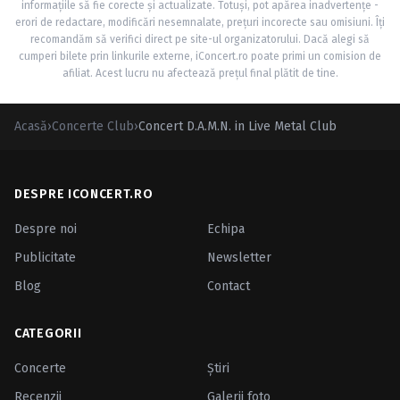
informațiile să fie corecte și actualizate. Totuși, pot apărea inadvertențe -
erori de redactare, modificări nesemnalate, prețuri incorecte sau omisiuni. Îți
recomandăm să verifici direct pe site-ul organizatorului. Dacă alegi să
cumperi bilete prin linkurile externe, iConcert.ro poate primi un comision de
afiliat. Acest lucru nu afectează prețul final plătit de tine.
Acasă
›
Concerte Club
›
Concert D.A.M.N. in Live Metal Club
DESPRE ICONCERT.RO
Despre noi
Echipa
Publicitate
Newsletter
Blog
Contact
CATEGORII
Concerte
Ştiri
Recenzii
Galerii foto