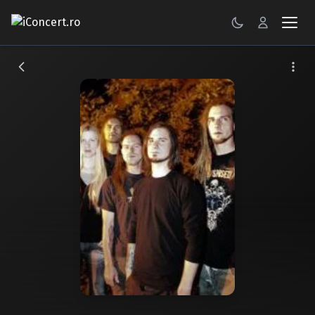
CONCERTE
FESTIVALURI
PETRECERI
ŞTIRI
RECENZII
GALERII FOTO
BILETE
Autentificare