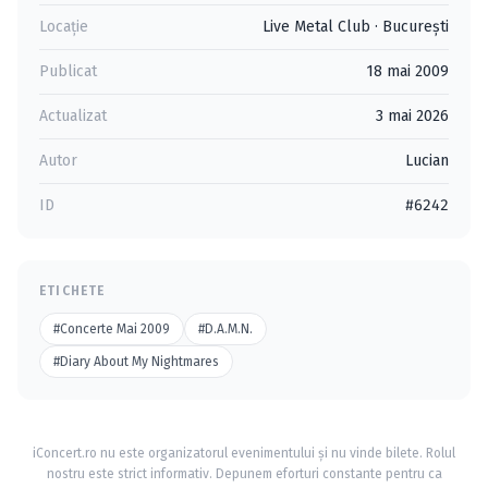
Locație
Live Metal Club
·
Bucureşti
Publicat
18 mai 2009
Actualizat
3 mai 2026
Autor
Lucian
ID
#6242
ETICHETE
#Concerte Mai 2009
#D.A.M.N.
#Diary About My Nightmares
iConcert.ro nu este organizatorul evenimentului și nu vinde bilete. Rolul
nostru este strict informativ. Depunem eforturi constante pentru ca