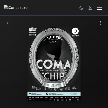
CONCERTE
FESTIVALURI
PETRECERI
ŞTIRI
RECENZII
GALERII FOTO
BILETE
Autentificare