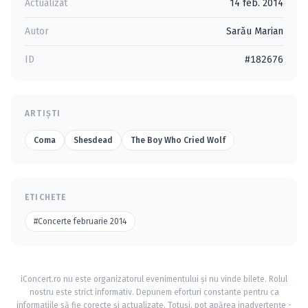
Actualizat
14 feb. 2014
Autor
Sarău Marian
ID
#182676
ARTIȘTI
Coma
Shesdead
The Boy Who Cried Wolf
ETICHETE
#Concerte februarie 2014
iConcert.ro nu este organizatorul evenimentului și nu vinde bilete. Rolul
nostru este strict informativ. Depunem eforturi constante pentru ca
informațiile să fie corecte și actualizate. Totuși, pot apărea inadvertențe -