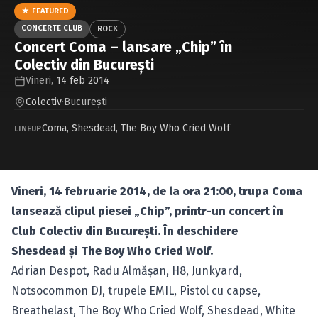
Caută în site...
★ FEATURED
CONCERTE CLUB
ROCK
Concert Coma – lansare „Chip” în
Colectiv din Bucureşti
Vineri,
14 feb 2014
Colectiv
·
Bucureşti
Coma
,
Shesdead
,
The Boy Who Cried Wolf
LINEUP
Vineri, 14 februarie 2014, de la ora 21:00, trupa Coma
lansează clipul piesei „Chip”, printr-un concert în
Club Colectiv din Bucureşti. În deschidere
Shesdead şi The Boy Who Cried Wolf.
Adrian Despot, Radu Almăşan, H8, Junkyard,
Notsocommon DJ, trupele EMIL, Pistol cu capse,
Breathelast, The Boy Who Cried Wolf, Shesdead, White