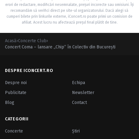
erori de redactare, modificări nesemnalate, prețuri incorecte sau omisiuni. Îți
recomandăm să verifici direct pe site-ul organizatorului. Dacă alegi să
cumperi bilete prin linkurile externe, iConcert.ro poate primi un comision de
afiliat. Acest lucru nu afectează prețul final plătit de tine.
Acasă
›
Concerte Club
›
Concert Coma – lansare „Chip” în Colectiv din Bucureşti
DESPRE ICONCERT.RO
Despre noi
Echipa
Publicitate
Newsletter
Blog
Contact
CATEGORII
Concerte
Ştiri