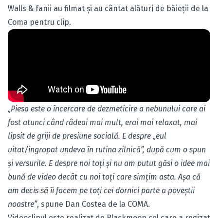
Walls & fanii au filmat şi au cântat alături de băieţii de la
Coma pentru clip.
„Piesa este o încercare de dezmeticire a nebunului care ai
fost atunci când râdeai mai mult, erai mai relaxat, mai
lipsit de griji de presiune socială. E despre „eul
uitat/ingropat undeva în rutina zilnică”, după cum o spun
şi versurile. E despre noi toţi şi nu am putut găsi o idee mai
bună de video decât cu noi toţi care simţim asta. Aşa că
am decis să îi facem pe toţi cei dornici parte a poveştii
noastre”
, spune Dan Costea de la COMA.
Videoclipul este realizat de Blackmoon cel care a regizat