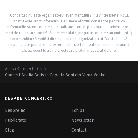
iConcert.ro nu este organizatorul evenimentului și nu vinde bilete. Rolul
nostru este strict informativ. Depunem eforturi constante pentru ca
informațiile să fie corecte și actualizate. Totuși, pot apărea inadvertențe -
erori de redactare, modificări nesemnalate, prețuri incorecte sau omisiuni. Îți
recomandăm să verifici direct pe site-ul organizatorului. Dacă alegi să
cumperi bilete prin linkurile externe, iConcert.ro poate primi un comision de
afiliat. Acest lucru nu afectează prețul final plătit de tine.
Acasă
›
Concerte Club
›
Concert Analia Selis in Papa la Soni din Vama Veche
DESPRE ICONCERT.RO
Despre noi
Echipa
Publicitate
Newsletter
Blog
Contact