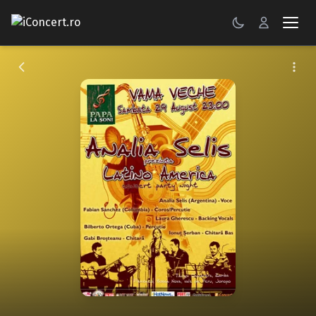
CONCERTE
FESTIVALURI
PETRECERI
ŞTIRI
RECENZII
GALERII FOTO
BILETE
Autentificare