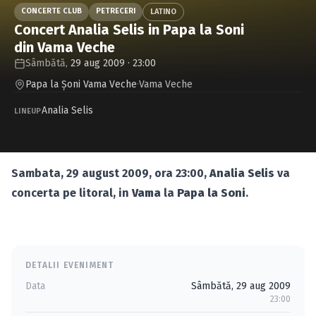
Caută în site...
CONCERTE CLUB
PETRECERI
LATINO
Concert Analia Selis in Papa la Soni
din Vama Veche
Sâmbătă,
29 aug 2009 · 23:00
Papa la Şoni Vama Veche
·
Vama Veche
Analia Selis
LINEUP
Sambata, 29 august 2009, ora 23:00,
Analia Selis
va
concerta pe litoral, in
Vama
la
Papa la Soni
.
DETALII EVENIMENT
Data
Sâmbătă, 29 aug 2009
23:00