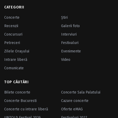
CATEGORII
Concerte
Ştiri
Recenzii
Galerii foto
Concursuri
Interviuri
Petreceri
Festivaluri
Zilele Oraşului
Evenimente
Intrare liberă
Video
Comunicate
TOP CĂUTĂRI
Bilete concerte
Concerte Sala Palatului
Concerte Bucuresti
Cazare concerte
Concerte cu intrare liberă
Oferte eMAG
UNTOLD Festival 2026
Festivaluri 2027