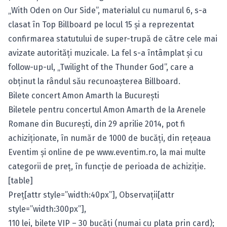
„With Oden on Our Side”, materialul cu numarul 6, s-a
clasat în Top Billboard pe locul 15 şi a reprezentat
confirmarea statutului de super-trupă de către cele mai
avizate autorităţi muzicale. La fel s-a întâmplat şi cu
follow-up-ul, „Twilight of the Thunder God”, care a
obţinut la rândul său recunoaşterea Billboard.
Bilete concert Amon Amarth la Bucureşti
Biletele pentru concertul Amon Amarth de la Arenele
Romane din Bucureşti, din 29 aprilie 2014, pot fi
achiziţionate, în număr de 1000 de bucăţi, din reţeaua
Eventim şi online de pe
www.eventim.ro
, la mai multe
categorii de preţ, în funcţie de perioada de achiziţie.
[table]
Preţ[attr style=”width:40px”], Observaţii[attr
style=”width:300px”],
110 lei, bilete VIP – 30 bucăţi (numai cu plata prin card);