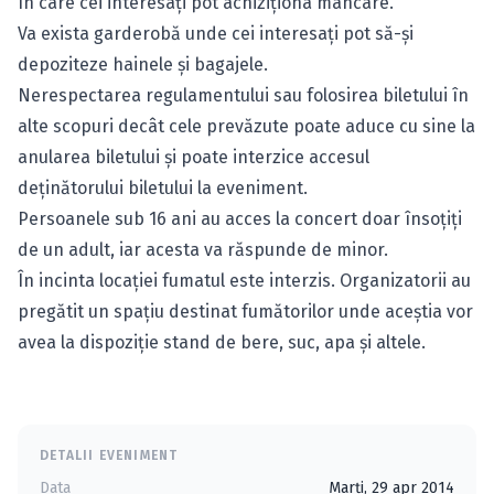
în care cei interesaţi pot achiziţiona mâncare.
Va exista garderobă unde cei interesaţi pot să-şi
depoziteze hainele şi bagajele.
Nerespectarea regulamentului sau folosirea biletului în
alte scopuri decât cele prevăzute poate aduce cu sine la
anularea biletului şi poate interzice accesul
deţinătorului biletului la eveniment.
Persoanele sub 16 ani au acces la concert doar însoţiţi
de un adult, iar acesta va răspunde de minor.
În incinta locaţiei fumatul este interzis. Organizatorii au
pregătit un spaţiu destinat fumătorilor unde aceştia vor
avea la dispoziţie stand de bere, suc, apa şi altele.
DETALII EVENIMENT
Data
Marți, 29 apr 2014