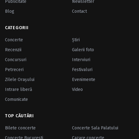
Publicitate
Newsletter
Blog
Contact
CATEGORII
Concerte
Ştiri
Recenzii
Galerii foto
Concursuri
Interviuri
Petreceri
Festivaluri
Zilele Oraşului
Evenimente
Intrare liberă
Video
Comunicate
TOP CĂUTĂRI
Bilete concerte
Concerte Sala Palatului
Concerte Bucuresti
Cazare concerte