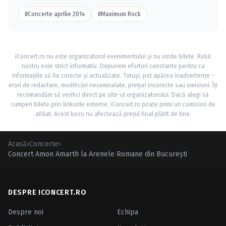
#Concerte aprilie 2014
#Maximum Rock
iConcert.ro nu este organizatorul evenimentului și nu vinde bilete. Rolul
nostru este strict informativ. Depunem eforturi constante pentru ca
informațiile să fie corecte și actualizate. Totuși, pot apărea inadvertențe -
erori de redactare, modificări nesemnalate, prețuri incorecte sau omisiuni. Îți
recomandăm să verifici direct pe site-ul organizatorului. Dacă alegi să
cumperi bilete prin linkurile externe, iConcert.ro poate primi un comision de
afiliat. Acest lucru nu afectează prețul final plătit de tine.
Acasă
›
Concerte
›
Concert Amon Amarth la Arenele Romane din Bucureşti
DESPRE ICONCERT.RO
Despre noi
Echipa