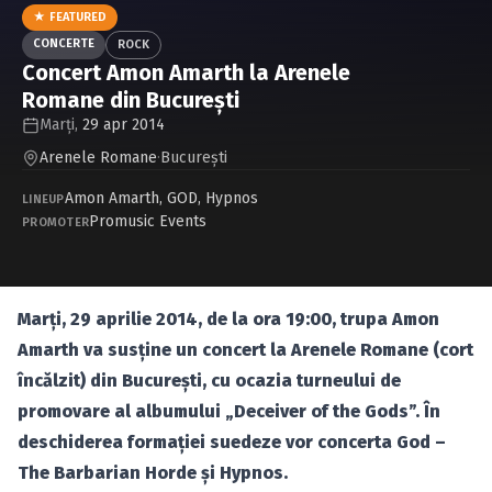
Caută în site...
★ FEATURED
CONCERTE
ROCK
Concert Amon Amarth la Arenele
Romane din Bucureşti
Marți,
29 apr 2014
Arenele Romane
·
Bucureşti
Amon Amarth
,
GOD
,
Hypnos
LINEUP
Promusic Events
PROMOTER
Marţi, 29 aprilie 2014, de la ora 19:00, trupa Amon
Amarth va susţine un concert la Arenele Romane (cort
încălzit) din Bucureşti, cu ocazia turneului de
promovare al albumului „Deceiver of the Gods”. În
deschiderea formaţiei suedeze vor concerta God –
The Barbarian Horde şi Hypnos.