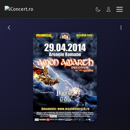
CONCERTE
FESTIVALURI
PETRECERI
ŞTIRI
RECENZII
GALERII FOTO
BILETE
Autentificare