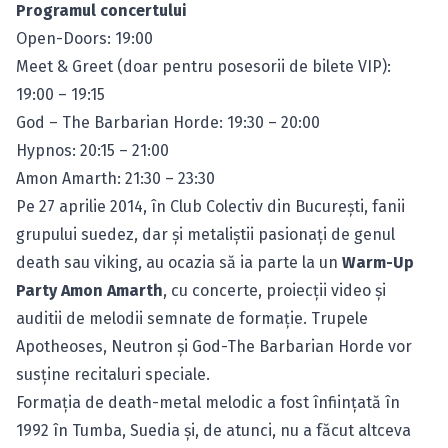
Programul concertului
Open-Doors: 19:00
Meet & Greet (doar pentru posesorii de bilete VIP):
19:00 – 19:15
God – The Barbarian Horde: 19:30 – 20:00
Hypnos: 20:15 – 21:00
Amon Amarth: 21:30 – 23:30
Pe 27 aprilie 2014, în Club Colectiv din Bucureşti, fanii
grupului suedez, dar şi metaliştii pasionaţi de genul
death sau viking, au ocazia să ia parte la un
Warm-Up
Party Amon Amarth
, cu concerte, proiecţii video şi
auditii de melodii semnate de formaţie. Trupele
Apotheoses, Neutron şi God-The Barbarian Horde vor
susţine recitaluri speciale.
Formaţia de death-metal melodic a fost înfiinţată în
1992 în Tumba, Suedia şi, de atunci, nu a făcut altceva