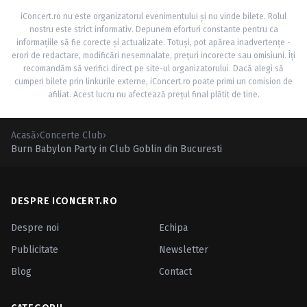
iConcert.ro nu este organizatorul evenimentului și nu vinde bilete. Rolul
nostru este strict informativ. Depunem eforturi constante pentru ca
informațiile să fie corecte și actualizate. Totuși, pot apărea inadvertențe -
erori de redactare, modificări nesemnalate, prețuri incorecte sau omisiuni. Îți
recomandăm să verifici direct pe site-ul organizatorului. Dacă alegi să
cumperi bilete prin linkurile externe, iConcert.ro poate primi un comision de
afiliat. Acest lucru nu afectează prețul final plătit de tine.
Acasă
›
Concerte Club
›
Burn Babylon Party in Club Goblin din Bucuresti
DESPRE ICONCERT.RO
Despre noi
Echipa
Publicitate
Newsletter
Blog
Contact