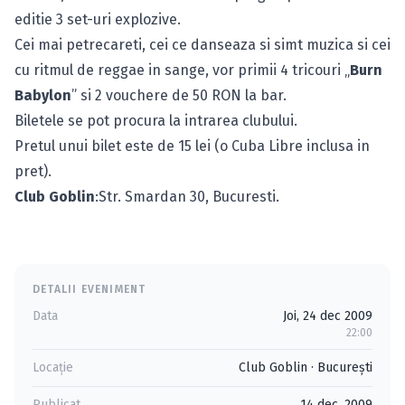
editie 3 set-uri explozive.
Cei mai petrecareti, cei ce danseaza si simt muzica si cei
cu ritmul de reggae in sange, vor primii 4 tricouri „
Burn
Babylon
” si 2 vouchere de 50 RON la bar.
Biletele se pot procura la intrarea clubului.
Pretul unui bilet este de 15 lei (o Cuba Libre inclusa in
pret).
Club Goblin
:Str. Smardan 30, Bucuresti.
DETALII EVENIMENT
Data
Joi, 24 dec 2009
22:00
Locație
Club Goblin
·
Bucureşti
Publicat
14 dec. 2009