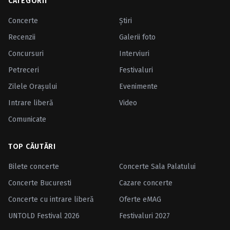
CATEGORII
Concerte
Ştiri
Recenzii
Galerii foto
Concursuri
Interviuri
Petreceri
Festivaluri
Zilele Oraşului
Evenimente
Intrare liberă
Video
Comunicate
TOP CĂUTĂRI
Bilete concerte
Concerte Sala Palatului
Concerte Bucuresti
Cazare concerte
Concerte cu intrare liberă
Oferte eMAG
UNTOLD Festival 2026
Festivaluri 2027