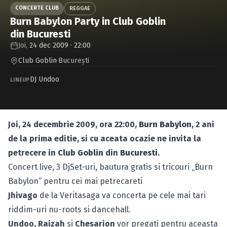
Caută în site...
CONCERTE CLUB
REGGAE
Burn Babylon Party in Club Goblin
din Bucuresti
Joi,
24 dec 2009 · 22:00
Club Goblin
·
Bucureşti
DJ Undoo
LINEUP
Joi, 24 decembrie 2009, ora 22:00,
Burn Babylon
, 2 ani
de la prima editie, si cu aceata ocazie ne invita la
petrecere in
Club Goblin
din
Bucuresti
.
Concert live, 3 DjSet-uri, bautura gratis si tricouri „Burn
Babylon” pentru cei mai petrecareti
Jhivago
de la Veritasaga va concerta pe cele mai tari
riddim-uri nu-roots si dancehall.
Undoo, Raizah
si
Chesarion
vor pregati pentru aceasta