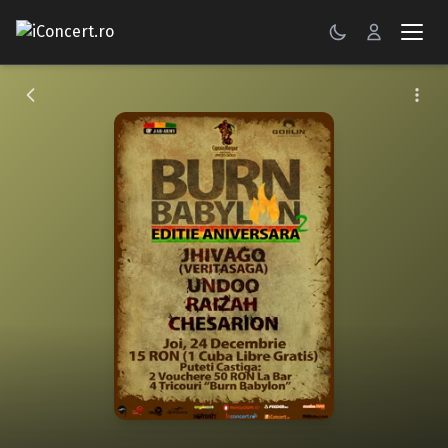
CONCERTE
FESTIVALURI
PETRECERI
ŞTIRI
RECENZII
GALERII FOTO
BILETE
Autentificare