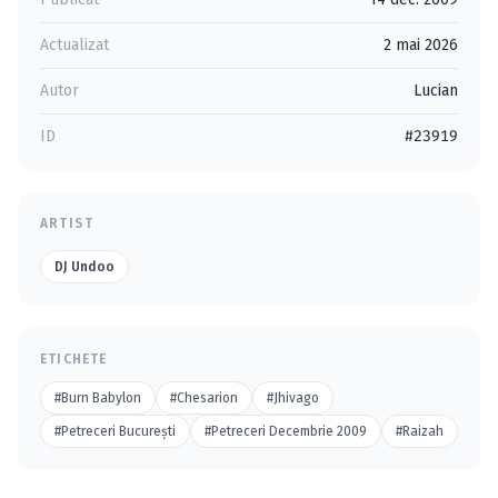
Actualizat
2 mai 2026
Autor
Lucian
ID
#23919
ARTIST
DJ Undoo
ETICHETE
#Burn Babylon
#Chesarion
#Jhivago
#Petreceri Bucureşti
#Petreceri Decembrie 2009
#Raizah