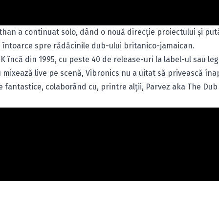
athan a continuat solo, dând o nouă direcţie proiectului şi pu
întoarce spre rădăcinile dub-ului britanico-jamaican.
UK încă din 1995, cu peste 40 de release-uri la label-ul sau le
au mixează live pe scenă, Vibronics nu a uitat să privească înap
 fantastice, colaborând cu, printre alţii, Parvez aka The Dub