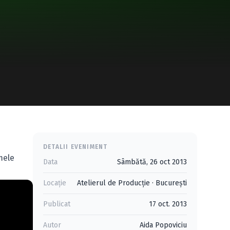
DETALII EVENIMENT
mele
Data
Sâmbătă, 26 oct 2013
Locație
Atelierul de Producţie
·
Bucureşti
Publicat
17 oct. 2013
Autor
Aida Popoviciu