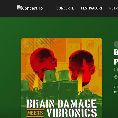
CONCERTE
FESTIVALURI
PETR
B
P
LI
Br