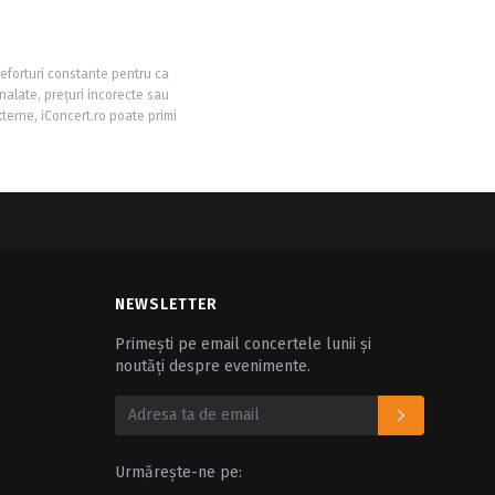
 eforturi constante pentru ca
nalate, prețuri incorecte sau
xterne, iConcert.ro poate primi
NEWSLETTER
Primești pe email concertele lunii și
noutăți despre evenimente.
Urmărește-ne pe: