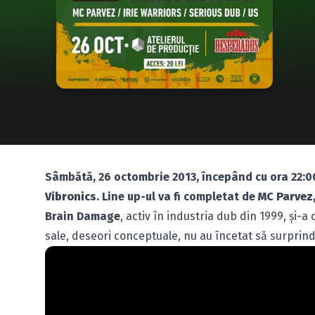
Sâmbătă, 26 octombrie 2013, începând cu ora 22:0
Vibronics
. Line up-ul va fi completat de
MC Parvez,
Brain Damage
, activ în industria dub din 1999, şi-
sale, deseori conceptuale, nu au încetat să surprindă 