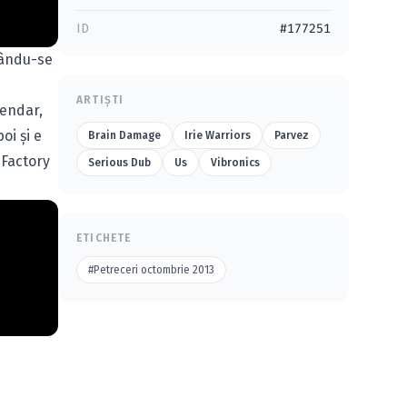
ID
#177251
tându-se
ARTIȘTI
gendar,
oi şi e
Brain Damage
Irie Warriors
Parvez
 Factory
Serious Dub
Us
Vibronics
ETICHETE
#Petreceri octombrie 2013