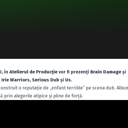
0, în
Atelierul de Producţie
vor fi prezenţi
Brain Damage
şi
 Irie Warriors, Serious Dub
şi
Us
.
a construit o reputaţie de „enfant terrible” pe scena dub. Albu
prin alegerile atipice şi pline de forţă.