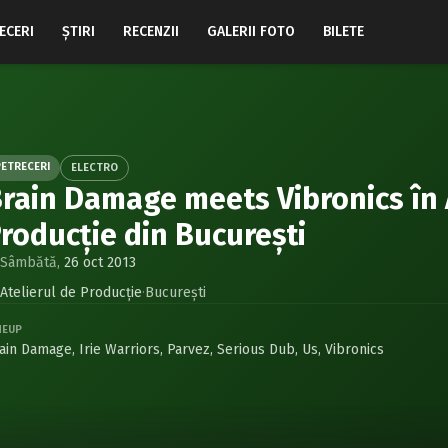
ECERI
ŞTIRI
RECENZII
GALERII FOTO
BILETE
PETRECERI
ELECTRO
rain Damage meets Vibronics în 
roducţie din Bucureşti
Sâmbătă,
26 oct 2013
Atelierul de Producţie
·
Bucureşti
NEUP
ain Damage
,
Irie Warriors
,
Parvez
,
Serious Dub
,
Us
,
Vibronics