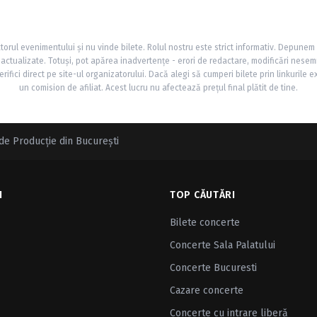
torul evenimentului și nu vinde bilete. Rolul nostru este strict informativ. Depunem
și actualizate. Totuși, pot apărea inadvertențe - erori de redactare, modificări nesem
rifici direct pe site-ul organizatorului. Dacă alegi să cumperi bilete prin linkurile e
un comision de afiliat. Acest lucru nu afectează prețul final plătit de tine.
de Producţie din Bucureşti
I
TOP CĂUTĂRI
Bilete concerte
Concerte Sala Palatului
Concerte Bucuresti
Cazare concerte
Concerte cu intrare liberă