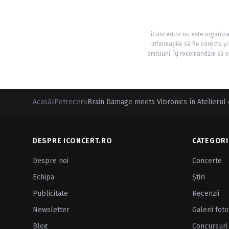
iConcert.ro nu este organiza
informațiile să fie corecte 
omisiuni. Îți recomandăm să ve
Acasă
›
Petreceri
›
Brain Damage meets Vibronics în Atelierul 
DESPRE ICONCERT.RO
CATEGORI
Despre noi
Concerte
Echipa
Ştiri
Publicitate
Recenzii
Newsletter
Galerii foto
Blog
Concursuri