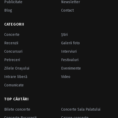
Publicitate
Newsletter
Blog
Contact
CATEGORII
Concerte
Ştiri
Recenzii
Galerii foto
Concursuri
Interviuri
Petreceri
Festivaluri
Zilele Oraşului
Evenimente
Intrare liberă
Video
Comunicate
TOP CĂUTĂRI
Bilete concerte
Concerte Sala Palatului
Concerte Bucuresti
Cazare concerte