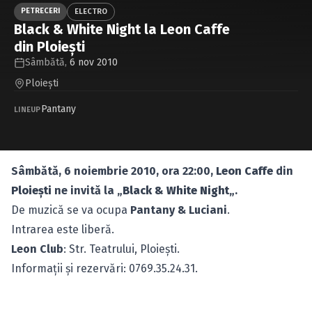
Caută în site...
PETRECERI
ELECTRO
Black & White Night la Leon Caffe
din Ploieşti
Sâmbătă,
6 nov 2010
Ploieşti
Pantany
LINEUP
Sâmbătă, 6 noiembrie 2010, ora 22:00,
Leon Caffe
din
Ploieşti
ne invită la „
Black & White Night
„.
De muzică se va ocupa
Pantany & Luciani
.
Intrarea este liberă.
Leon Club
: Str. Teatrului, Ploieşti.
Informaţii şi rezervări: 0769.35.24.31.