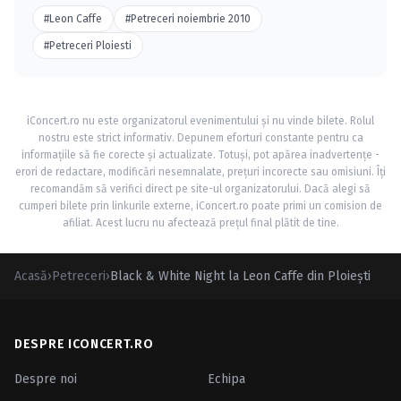
#Leon Caffe
#Petreceri noiembrie 2010
#Petreceri Ploiesti
iConcert.ro nu este organizatorul evenimentului și nu vinde bilete. Rolul
nostru este strict informativ. Depunem eforturi constante pentru ca
informațiile să fie corecte și actualizate. Totuși, pot apărea inadvertențe -
erori de redactare, modificări nesemnalate, prețuri incorecte sau omisiuni. Îți
recomandăm să verifici direct pe site-ul organizatorului. Dacă alegi să
cumperi bilete prin linkurile externe, iConcert.ro poate primi un comision de
afiliat. Acest lucru nu afectează prețul final plătit de tine.
Acasă
›
Petreceri
›
Black & White Night la Leon Caffe din Ploieşti
DESPRE ICONCERT.RO
Despre noi
Echipa