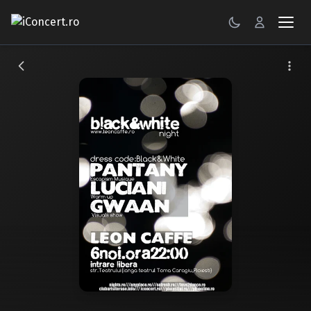
CONCERTE
FESTIVALURI
PETRECERI
ŞTIRI
RECENZII
GALERII FOTO
BILETE
Autentificare