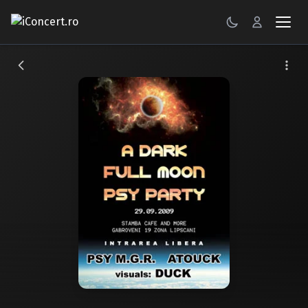
CONCERTE
FESTIVALURI
PETRECERI
ŞTIRI
RECENZII
GALERII FOTO
BILETE
Autentificare