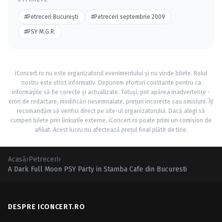
#Petreceri Bucureşti
#Petreceri septembrie 2009
#PSY M.G.R.
iConcert.ro nu este organizatorul evenimentului și nu vinde bilete. Rolul
nostru este strict informativ. Depunem eforturi constante pentru ca
informațiile să fie corecte și actualizate. Totuși, pot apărea inadvertențe -
erori de redactare, modificări nesemnalate, prețuri incorecte sau omisiuni. Îți
recomandăm să verifici direct pe site-ul organizatorului. Dacă alegi să
cumperi bilete prin linkurile externe, iConcert.ro poate primi un comision de
afiliat. Acest lucru nu afectează prețul final plătit de tine.
Acasă
›
Petreceri
›
A Dark Full Moon PSY Party in Stamba Cafe din Bucuresti
DESPRE ICONCERT.RO