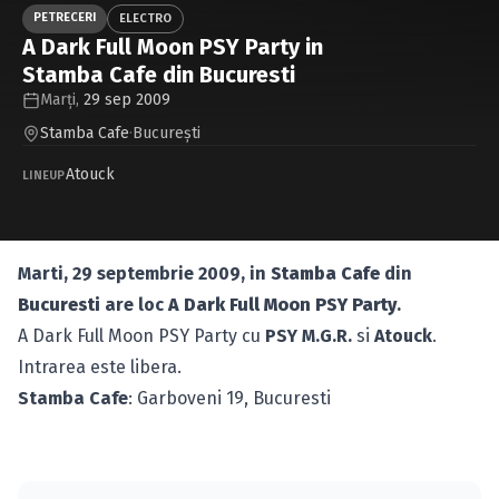
Caută în site...
PETRECERI
ELECTRO
A Dark Full Moon PSY Party in
Stamba Cafe din Bucuresti
Marți,
29 sep 2009
Stamba Cafe
·
Bucureşti
Atouck
LINEUP
Marti, 29 septembrie 2009, in
Stamba Cafe
din
Bucuresti
are loc
A Dark Full Moon PSY Party
.
A Dark Full Moon PSY Party cu
PSY M.G.R.
si
Atouck
.
Intrarea este libera.
Stamba Cafe
: Garboveni 19, Bucuresti