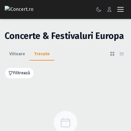
CONCERTE
Concerte & Festivaluri Europa
FESTIVALURI
PETRECERI
Viitoare
Trecute
ŞTIRI
Filtrează
RECENZII
GALERII FOTO
BILETE
Autentificare