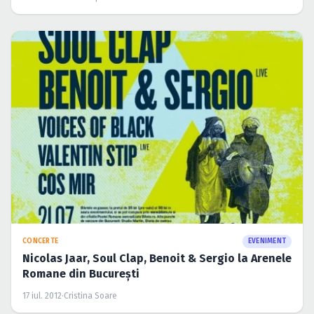
CONCERTE
EVENIMENT
Nicolas Jaar, Soul Clap, Benoit & Sergio la Arenele
Romane din Bucureşti
17 iul. 2012
·
Cristina Soare