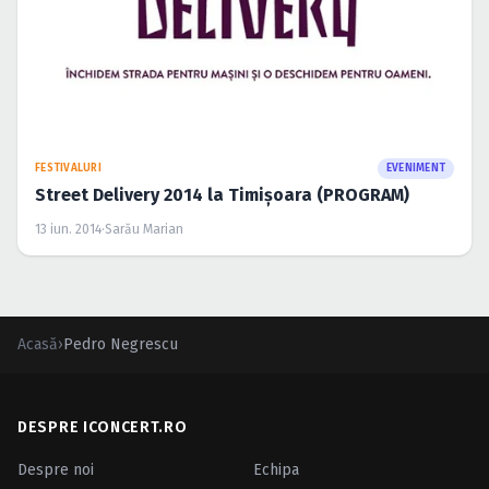
FESTIVALURI
EVENIMENT
Street Delivery 2014 la Timişoara (PROGRAM)
13 iun. 2014
·
Sarău Marian
Acasă
›
Pedro Negrescu
DESPRE ICONCERT.RO
Despre noi
Echipa