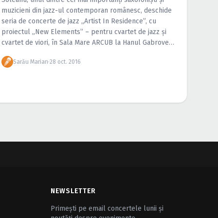
muzicieni din jazz-ul contemporan românesc, deschide
seria de concerte de jazz „Artist In Residence”, cu
proiectul „New Elements” – pentru cvartet de jazz şi
cvartet de viori, în Sala Mare ARCUB la Hanul Gabroveni
din Bucureşti.
Sarău Marian
·
28 oct. 2016
NEWSLETTER
Primești pe email concertele lunii și