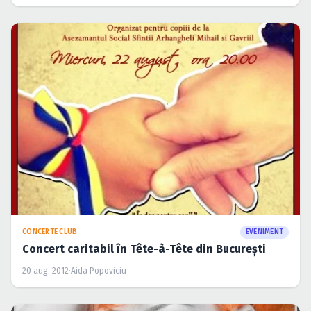
CONCERTE CLUB
EVENIMENT
Concert caritabil în Tête-à-Tête din Bucureşti
20 aug. 2012
·
Aida Popoviciu