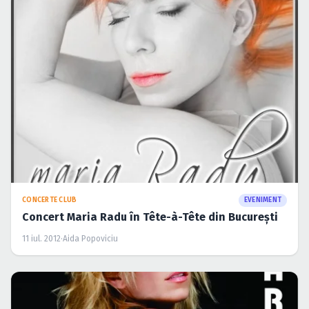
CONCERTE CLUB
EVENIMENT
Concert Maria Radu în Tête-à-Tête din Bucureşti
11 iul. 2012
·
Aida Popoviciu