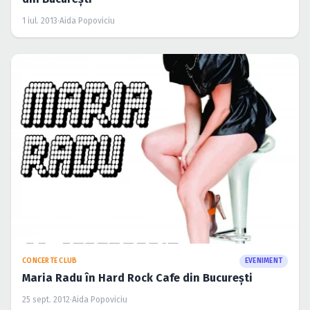
1 iul. 2013
·
Aida Popoviciu
CONCERTE CLUB
EVENIMENT
Maria Radu în Hard Rock Cafe din Bucureşti
25 sept. 2012
·
Aida Popoviciu