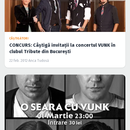
CÂŞTIGĂTORI
CONCURS: Câştigă invitaţii la concertul VUNK în
clubul Tribute din Bucureşti
22 feb. 2012
·
Anca Tudosă