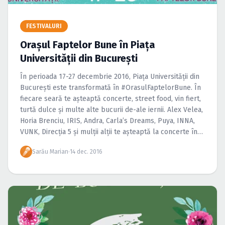
Caută în site...
FESTIVALURI
Oraşul Faptelor Bune în Piaţa
Universităţii din Bucureşti
În perioada 17-27 decembrie 2016, Piaţa Universităţii din
Bucureşti este transformată în #OrasulFaptelorBune. În
fiecare seară te aşteaptă concerte, street food, vin fiert,
turtă dulce şi multe alte bucurii de-ale iernii. Alex Velea,
Horia Brenciu, IRIS, Andra, Carla’s Dreams, Puya, INNA,
VUNK, Direcţia 5 şi mulţii alţii te aşteaptă la concerte în
aer liber. Accesul este gratuit.
Sarău Marian
·
14 dec. 2016