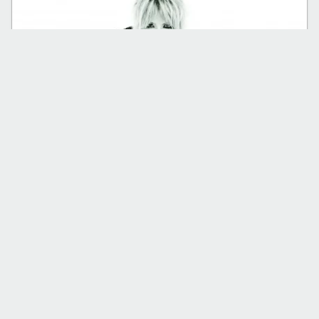
CONCERTE CLUB
EVENIMENT
Halloween Party cu Maria Radu în Hard Rock Cafe
din Bucureşti
25 oct. 2011
·
Cristina Soare