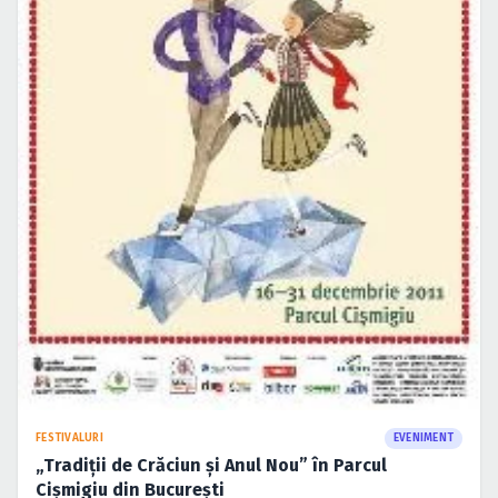
FESTIVALURI
EVENIMENT
„Tradiţii de Crăciun şi Anul Nou” în Parcul
Cişmigiu din Bucureşti