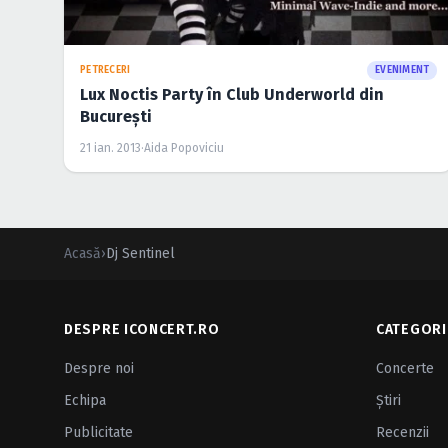
PETRECERI
EVENIMENT
Lux Noctis Party în Club Underworld din
Bucureşti
21 ian. 2013
·
Aida Popoviciu
Acasă
›
Dj Sentinel
DESPRE ICONCERT.RO
CATEGORI
Despre noi
Concerte
Echipa
Ştiri
Publicitate
Recenzii