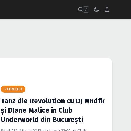
/
PETRECERI
Tanz die Revolution cu DJ Mndfk
şi DJane Malice în Club
Underworld din Bucureşti
Sâmbătă, 18 mai 2013, de la ora 22:00, în Club