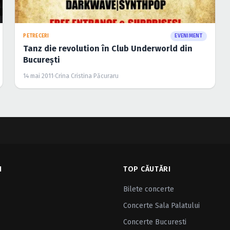
PETRECERI
EVENIMENT
Tanz die revolution în Club Underworld din
Bucureşti
14 mai 2011
·
Crina Cristina Păcuraru
I
TOP CĂUTĂRI
Bilete concerte
Concerte Sala Palatului
Concerte Bucuresti