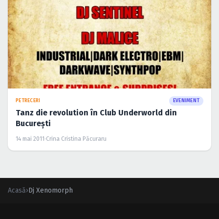
PETRECERI
EVENIMENT
Tanz die revolution în Club Underworld din
Bucureşti
14 mai 2011
·
Crina Cristina Păcuraru
Acasă
›
Dj Xenomorph