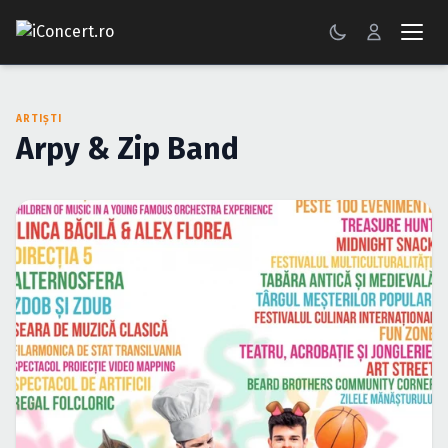
CONCERTE
ARTIȘTI
FESTIVALURI
Arpy & Zip Band
PETRECERI
ŞTIRI
RECENZII
GALERII FOTO
BILETE
Autentificare