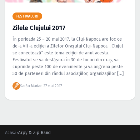
Caută în site...
FESTIVALURI
Zilele Clujului 2017
În perioada 25 – 28 mai 2017, la Cluj-Napoca are loc ce
de-a VII-a ediţiei a Zilelor Oraşului Cluj-Napoca. „Clujul
se conectează” este tema ediţiei de anul acesta.
Festivalul se va desfăşura în 30 de locuri din oraş, va
cuprinde peste 100 de evenimente şi va angrena peste
50 de parteneri din rândul asociaţiilor, organizaţiilor […]
Sarău Marian
·
27 mai 2017
Acasă
›
Arpy & Zip Band