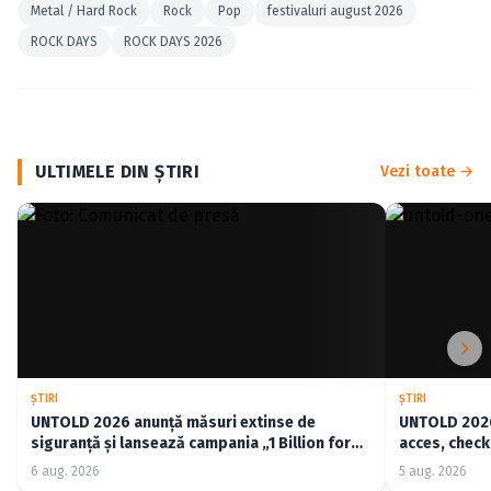
Metal / Hard Rock
Rock
Pop
festivaluri august 2026
ROCK DAYS
ROCK DAYS 2026
ULTIMELE DIN ŞTIRI
Vezi toate →
ŞTIRI
ŞTIRI
UNTOLD 2026 anunță măsuri extinse de
UNTOLD 2026:
siguranță și lansează campania „1 Billion for
acces, check-
Good”
6 aug. 2026
5 aug. 2026