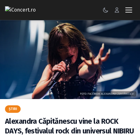
CONCERTE
FESTIVALURI
PETRECERI
ŞTIRI
RECENZII
FOTO: FACEBOOK ALEXANDRA CĂPITĂNESCU
GALERII FOTO
ŞTIRI
BILETE
Alexandra Căpitănescu vine la ROCK
Autentificare
DAYS, festivalul rock din universul NIBIRU