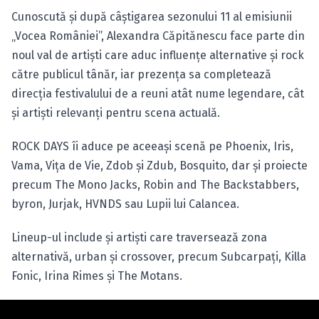
Cunoscută și după câștigarea sezonului 11 al emisiunii
„Vocea României”, Alexandra Căpitănescu face parte din
noul val de artiști care aduc influențe alternative și rock
către publicul tânăr, iar prezența sa completează
direcția festivalului de a reuni atât nume legendare, cât
și artiști relevanți pentru scena actuală.
ROCK DAYS îi aduce pe aceeași scenă pe Phoenix, Iris,
Vama, Vița de Vie, Zdob și Zdub, Bosquito, dar și proiecte
precum The Mono Jacks, Robin and The Backstabbers,
byron, Jurjak, HVNDS sau Lupii lui Calancea.
Lineup-ul include și artiști care traversează zona
alternativă, urban și crossover, precum Subcarpați, Killa
Fonic, Irina Rimes și The Motans.