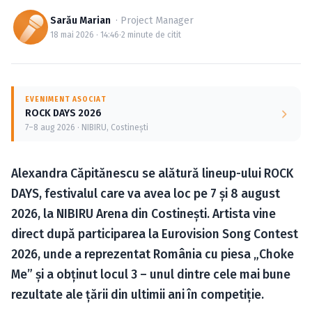
Caută în site...
Sarău Marian
· Project Manager
18 mai 2026 · 14:46
·
2 minute de citit
EVENIMENT ASOCIAT
ROCK DAYS 2026
7–8 aug 2026 · NIBIRU, Costineşti
Alexandra Căpitănescu se alătură lineup-ului ROCK
DAYS, festivalul care va avea loc pe 7 și 8 august
2026, la NIBIRU Arena din Costinești. Artista vine
direct după participarea la Eurovision Song Contest
2026, unde a reprezentat România cu piesa „Choke
Me” și a obținut locul 3 – unul dintre cele mai bune
rezultate ale țării din ultimii ani în competiție.