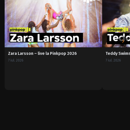
Zara Larsson – live la Pinkpop 2026
Teddy Swims 
7 iul. 2026
7 iul. 2026