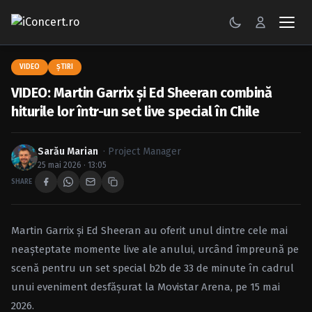
CONCERTE
VIDEO
ŞTIRI
VIDEO: Martin Garrix și Ed Sheeran combină
FESTIVALURI
hiturile lor într-un set live special în Chile
PETRECERI
Sarău Marian
· Project Manager
ŞTIRI
25 mai 2026 · 13:05
SHARE
RECENZII
GALERII FOTO
Martin Garrix și Ed Sheeran au oferit unul dintre cele mai
neașteptate momente live ale anului, urcând împreună pe
BILETE
scenă pentru un set special b2b de 33 de minute în cadrul
Autentificare
unui eveniment desfășurat la Movistar Arena, pe 15 mai
2026.