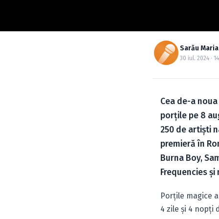
Sarău Maria
30 iul. 2024 · 1
Cea de-a noua 
porțile pe 8 au
250 de artiști n
premieră în Rom
Burna Boy, Sam
Frequencies și m
Porțile magice a
4 zile și 4 nopți