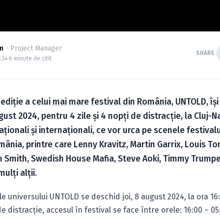
n
· Project Manager
SHARE
4:34
·
6 minute de citit
ediție a
celui mai mare festival din România, UNTOLD
, î
gust 2024, pentru 4 zile și 4 nopți de distracție, la Cluj-
aționali și internaționali, ce vor urca pe scenele festivalul
ânia, printre care Lenny Kravitz, Martin Garrix, Louis To
 Smith, Swedish House Mafia, Steve Aoki, Timmy Trumpe
ulți alții.
le universului UNTOLD se deschid joi, 8 august 2024, la ora 16:
 de distracție, accesul în festival se face între orele: 16:00 – 05