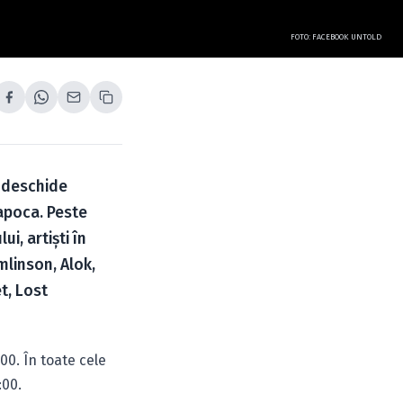
FOTO: FACEBOOK UNTOLD
și deschide
Napoca. Peste
ui, artiști în
mlinson, Alok,
t, Lost
00. În toate cele
:00.