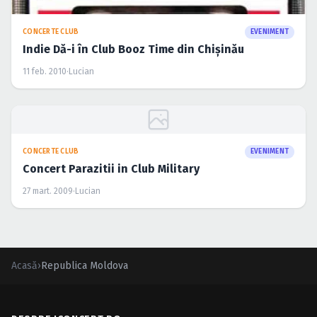
CONCERTE CLUB
EVENIMENT
Indie Dă-i în Club Booz Time din Chişinău
11 feb. 2010
·
Lucian
CONCERTE CLUB
EVENIMENT
Concert Parazitii in Club Military
27 mart. 2009
·
Lucian
Acasă
›
Republica Moldova