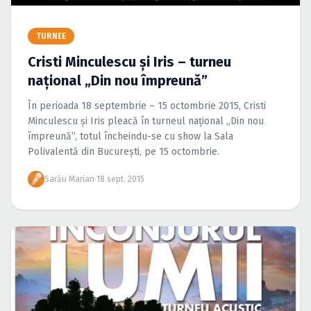
Caută în site...
TURNEE
Cristi Minculescu şi Iris – turneu
naţional „Din nou împreună”
În perioada 18 septembrie – 15 octombrie 2015, Cristi
Minculescu şi Iris pleacă în turneul naţional „Din nou
împreună”, totul încheindu-se cu show la Sala
Polivalentă din Bucureşti, pe 15 octombrie.
Sarău Marian
·
18 sept. 2015