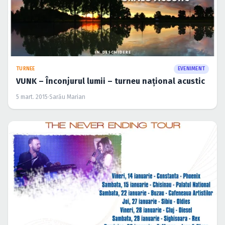
TURNEE
EVENIMENT
VUNK – Înconjurul lumii – turneu naţional acustic
5 mart. 2015
·
Sarău Marian