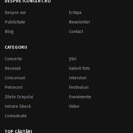
DESPRE ICONCERT.RO
Despre noi
Echipa
Publicitate
Newsletter
Blog
Contact
CATEGORII
Concerte
Ştiri
Recenzii
Galerii foto
Concursuri
Interviuri
Petreceri
Festivaluri
Zilele Oraşului
Evenimente
Intrare liberă
Video
Comunicate
TOP CĂUTĂRI