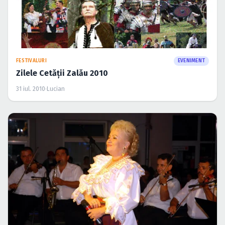
FESTIVALURI
EVENIMENT
Zilele Cetăţii Zalău 2010
31 iul. 2010
·
Lucian