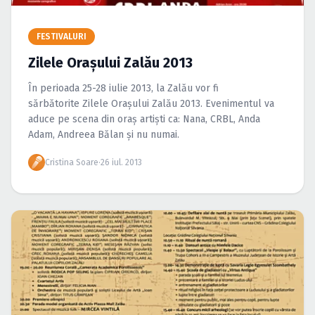
Caută în site...
FESTIVALURI
Zilele Oraşului Zalău 2013
În perioada 25-28 iulie 2013, la Zalău vor fi
sărbătorite Zilele Oraşului Zalău 2013. Evenimentul va
aduce pe scena din oraş artişti ca: Nana, CRBL, Anda
Adam, Andreea Bălan şi nu numai.
Cristina Soare
·
26 iul. 2013