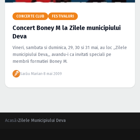
Caută în site...
CONCERTE CLUB
FESTIVALURI
Concert Boney M la Zilele municipiului
Deva
Vineri, sambata si duminica, 29, 30 si 31 mai, au loc „Zilele
municipiului Deva„, avandu-i ca invitati speciali pe
membrii formatiei Boney M.
Sarău Marian
·
8 mai 2009
Acasă
›
Zilele Municipiului Deva