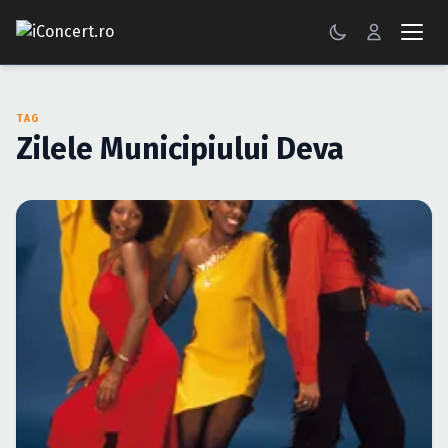
CONCERTE
TAG
FESTIVALURI
Zilele Municipiului Deva
PETRECERI
ŞTIRI
RECENZII
GALERII FOTO
BILETE
Autentificare