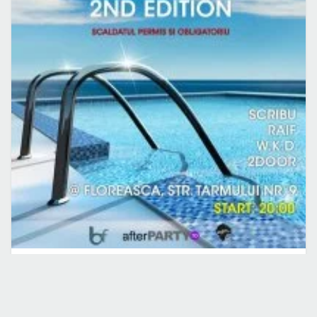
PETRECERI
EVENIMENT
Schlafen Pool-Party 2nd Edition in Bucuresti
3 iul. 2009
·
Sarău Marian