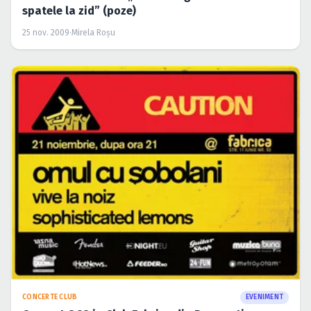
spatele la zid” (poze)
25 nov. 2009
·
Mirela Roşu
CONCERTE CLUB
EVENIMENT