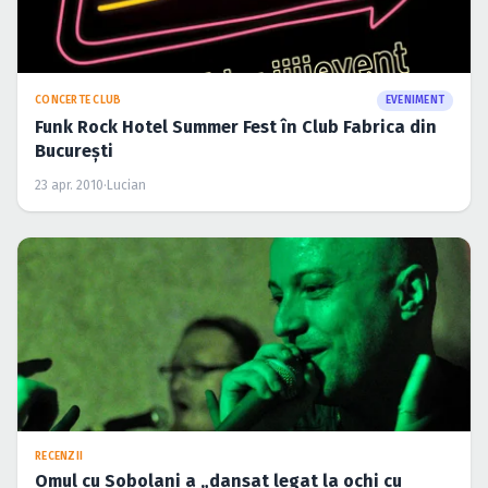
CONCERTE CLUB
EVENIMENT
Funk Rock Hotel Summer Fest în Club Fabrica din
Bucureşti
23 apr. 2010
·
Lucian
RECENZII
Omul cu Sobolani a „dansat legat la ochi cu