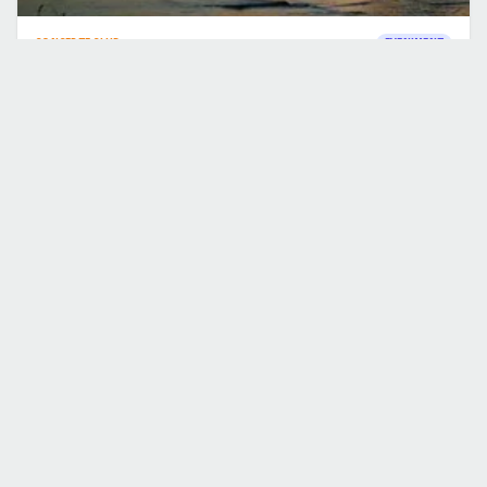
CONCERTE CLUB
EVENIMENT
Festivalul International al Dunarii 2009
10 aug. 2009
·
Lucian