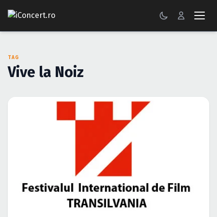
CONCERTE
TAG
FESTIVALURI
Vive la Noiz
PETRECERI
ŞTIRI
RECENZII
GALERII FOTO
BILETE
Autentificare