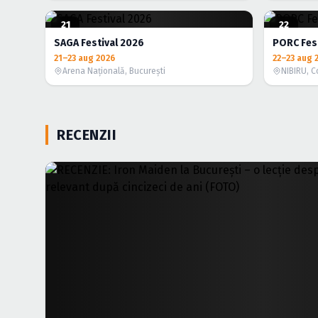
21
22
AUG.
AUG.
SAGA Festival 2026
PORC Fest
21–23 aug 2026
22–23 aug 
Arena Naţională, Bucureşti
NIBIRU, C
RECENZII