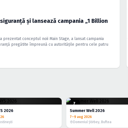
iguranță și lansează campania „1 Billion
D a prezentat conceptul noii Main Stage, a lansat campania
guranță pregătite împreună cu autoritățile pentru cele patru
7
AUG.
S 2026
Summer Well 2026
026
7–9 aug 2026
ostineşti
Domeniul Ştirbey, Buftea