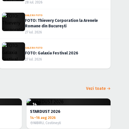
28 iul. 2026
GALERII FOTO
FOTO: Thievery Corporation la Arenele
Romane din București
27 iul. 2026
GALERII FOTO
FOTO: Galaxia Festival 2026
27 iul. 2026
Vezi toate →
14
AUG.
STARDUST 2026
14–16 aug 2026
NIBIRU, Costineşti