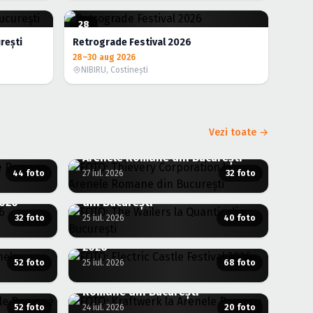
28
AUG.
rești
Retrograde Festival 2026
28–30 aug 2026
NIBIRU, Costineşti
Vezi toate →
ele
FOTO: Thievery Corporation la
Arenele Romane din București
44 foto
27 iul. 2026
32 foto
FOTO: The Wailers la Quantic
2026
din București
32 foto
25 iul. 2026
40 foto
renele
FOTO: Electric Castle Festival
2026
52 foto
25 iul. 2026
68 foto
nele
FOTO: Kraftwerk la Arenele
Romane din București
52 foto
24 iul. 2026
20 foto