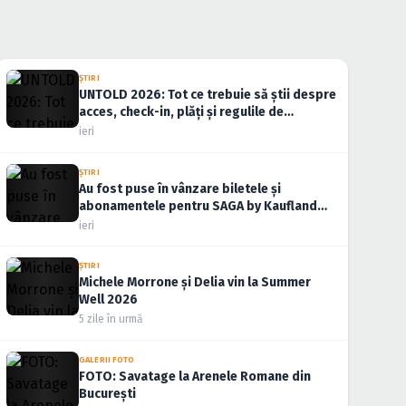
ŞTIRI
UNTOLD 2026: Tot ce trebuie să știi despre
acces, check-in, plăți și regulile de
participare
ieri
ŞTIRI
Au fost puse în vânzare biletele și
abonamentele pentru SAGA by Kaufland
2026
ieri
ŞTIRI
Michele Morrone și Delia vin la Summer
Well 2026
5 zile în urmă
GALERII FOTO
FOTO: Savatage la Arenele Romane din
București