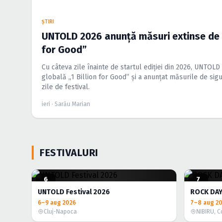
ŞTIRI
UNTOLD 2026 anunță măsuri extinse de s
for Good”
Cu câteva zile înainte de startul ediției din 2026, UNTOL
globală „1 Billion for Good” și a anunțat măsurile de si
zile de festival.
ieri · Sarău Marian
FESTIVALURI
6
7
AUG.
AUG.
UNTOLD Festival 2026
ROCK DAY
6–9 aug 2026
7–8 aug 2
Cluj-Napoca
NIBIRU, C