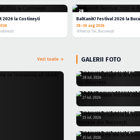
28
AUG.
 2026 la Costinești
BalKaniK! Festival 2026 la Bucu
2026
28–30 aug 2026
ostineşti
Parcul Tei, Bucureşti
GALERII FOTO
Vezi toate →
FOTO: Savatage la Aren
Romane din București
28 iul. 2026
FOTO: Galaxia Festival 
27 iul. 2026
FOTO: Alternosfera la A
Romane din București
25 iul. 2026
FOTO: Vița de Vie la Are
Romane din București
25 iul. 2026