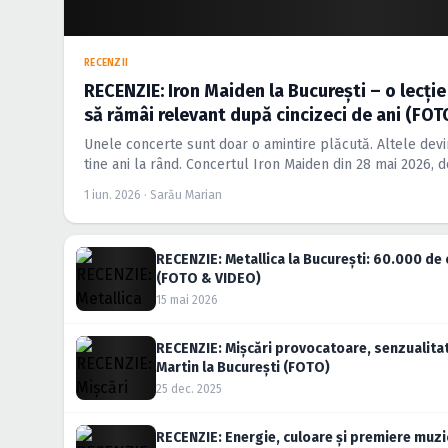
RECENZII
RECENZIE: Iron Maiden la București – o lecți
să rămâi relevant după cincizeci de ani (FOT
Unele concerte sunt doar o amintire plăcută. Altele devi
tine ani la rând. Concertul Iron Maiden din 28 mai 2026, 
Națională din București, a fost unul dintre acele momente
1 iun. 2026 · Sarău Marian
de carieră, legenda heavy metalului a demonstrat că poat
RECENZIE: Metallica la București: 60.000 de 
(FOTO & VIDEO)
15 mai 2026
RECENZIE: Mișcări provocatoare, senzualita
Martin la București (FOTO)
25 dec. 2025
RECENZIE: Energie, culoare și premiere muz