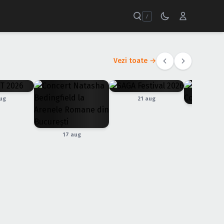
/
Vezi toate →
ug
21 aug
22 
17 aug