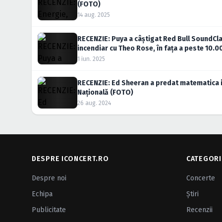
(FOTO)
14 aug. 2025
RECENZIE: Puya a câștigat Red Bull SoundCla
incendiar cu Theo Rose, în fața a peste 10.0
1 iun. 2025
RECENZIE: Ed Sheeran a predat matematica iu
Națională (FOTO)
26 aug. 2024
DESPRE ICONCERT.RO
CATEGORI
Despre noi
Concerte
Echipa
Ştiri
Publicitate
Recenzii