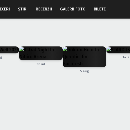
ECERI
ŞTIRI
RECENZII
GALERII FOTO
BILETE
ug
14 a
30 iul
5 aug