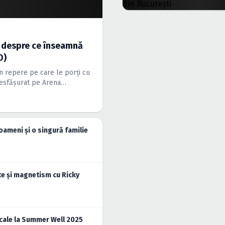
e despre ce înseamnă
O)
n repere pe care le porți cu
desfășurat pe Arena
 rare. După cincizeci de ani
e livra în continuare […]
oameni și o singură familie
te și magnetism cu Ricky
icale la Summer Well 2025