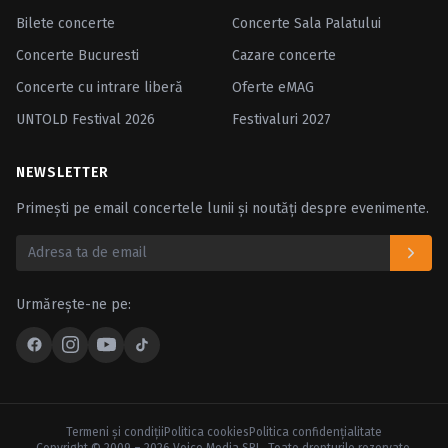
Bilete concerte
Concerte Sala Palatului
Concerte Bucuresti
Cazare concerte
Concerte cu intrare liberă
Oferte eMAG
UNTOLD Festival 2026
Festivaluri 2027
NEWSLETTER
Primești pe email concertele lunii și noutăți despre evenimente.
Urmărește-ne pe:
Termeni şi condiţii
Politica cookies
Politica confidenţialitate
Copyright © 2009 – 2026 Voice Media SRL. Toate drepturile rezervate.