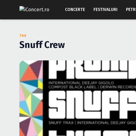
CONCERTE
FESTIVALURI
PETR
TAG
Snuff Crew