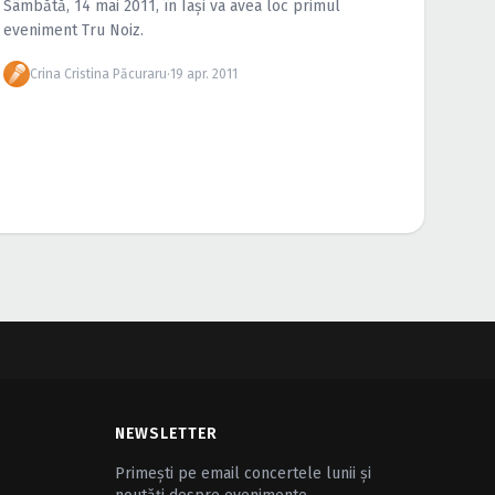
Sâmbătă, 14 mai 2011, în Iaşi va avea loc primul
eveniment Tru Noiz.
Crina Cristina Păcuraru
·
19 apr. 2011
NEWSLETTER
Primești pe email concertele lunii și