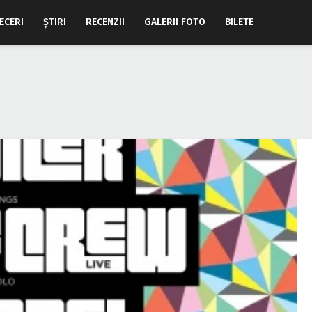
ECERI
ŞTIRI
RECENZII
GALERII FOTO
BILETE