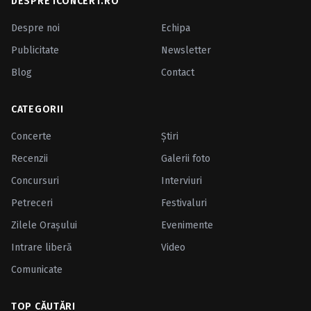
DESPRE ICONCERT.RO
Despre noi
Echipa
Publicitate
Newsletter
Blog
Contact
CATEGORII
Concerte
Ştiri
Recenzii
Galerii foto
Concursuri
Interviuri
Petreceri
Festivaluri
Zilele Oraşului
Evenimente
Intrare liberă
Video
Comunicate
TOP CĂUTĂRI