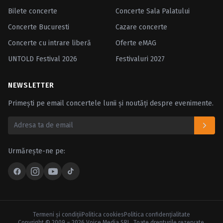
Bilete concerte
Concerte Sala Palatului
Concerte Bucuresti
Cazare concerte
Concerte cu intrare liberă
Oferte eMAG
UNTOLD Festival 2026
Festivaluri 2027
NEWSLETTER
Primești pe email concertele lunii și noutăți despre evenimente.
Urmărește-ne pe:
Termeni şi condiţii
Politica cookies
Politica confidenţialitate
Copyright © 2009 – 2026 Voice Media SRL. Toate drepturile rezervate.