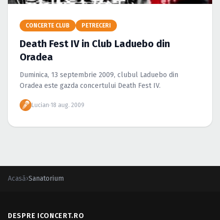
Caută în site...
CONCERTE CLUB
PETRECERI
Death Fest IV in Club Laduebo din
Oradea
Duminica, 13 septembrie 2009, clubul Laduebo din
Oradea este gazda concertului Death Fest IV.
Lucian
·
18 aug. 2009
Acasă
›
Sanatorium
DESPRE ICONCERT.RO