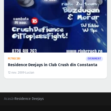
PETRECERI
EVENIMENT
Residence Deejays in Club Crush din Constanta
12 nov. 2009
·
Lucian
Acasă
›
Residence Deejays