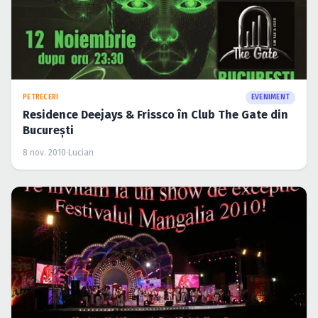
PETRECERI
EVENIMENT
Residence Deejays & Frissco în Club The Gate din
Bucureşti
8 nov. 2010
·
Lucian