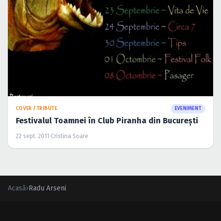
COVER / TRIBUTE
EVENIMENT
Festivalul Toamnei în Club Piranha din Bucureşti
22 sept. 2011
·
Cristina Soare
Acasă
›
Radu Arseni