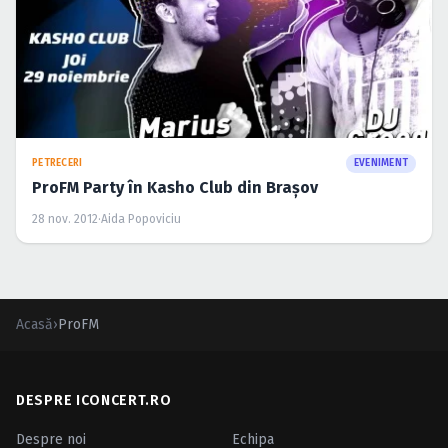
PETRECERI
EVENIMENT
ProFM Party în Kasho Club din Braşov
28 nov. 2012
·
Aida Popoviciu
Acasă
›
ProFM
DESPRE ICONCERT.RO
Despre noi
Echipa