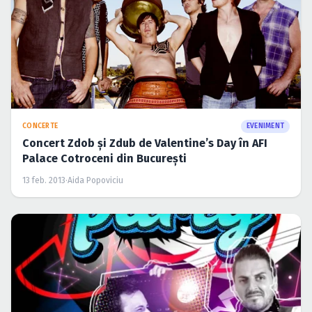
CONCERTE
EVENIMENT
Concert Zdob şi Zdub de Valentine’s Day în AFI
Palace Cotroceni din Bucureşti
13 feb. 2013
·
Aida Popoviciu