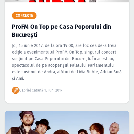
Caută în site...
CONCERTE
ProFM On Top pe Casa Poporului din
Bucureşti
Joi, 15 iunie 2017, de la ora 19:00, are loc cea de-a treia
ediţie a evenimentului ProFM On Top, singurul concert
susţinut pe Casa Poporului din Bucureşti. În acest an,
spectacolul de pe acoperişul Palatului Parlamentului
este susţinut de Andra, alături de Lidia Buble, Adrian Sînă
şi Ami.
Gabriel Catană
·
13 iun. 2017