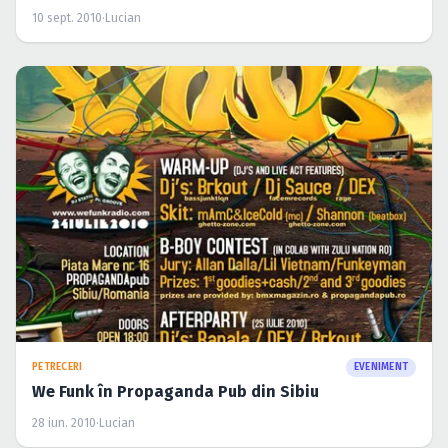
10 sept. 2010
·
Lucian
PETRECERI
EVENIMENT
We Funk în Propaganda Pub din Sibiu
28 iun. 2010
·
Lucian