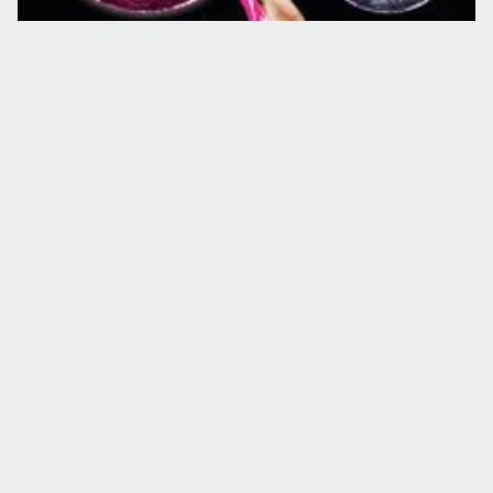
PETRECERI
EVENIMENT
Oldies Night în Music Club din Sibiu
12 mart. 2010
·
Lucian