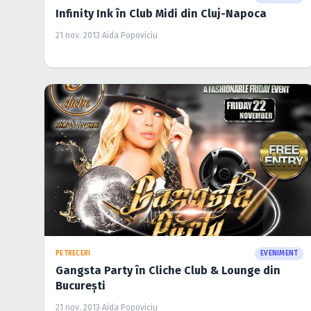
Infinity Ink în Club Midi din Cluj-Napoca
21 nov. 2013
·
Aida Popoviciu
PETRECERI
EVENIMENT
Gangsta Party în Cliche Club & Lounge din
Bucureşti
21 nov. 2013
·
Aida Popoviciu