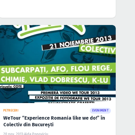
CÂŞTIGĂTORI
EVENIMENT
Quell şi Cassio Kohl în Control Club din
Bucureşti (CONCURS)