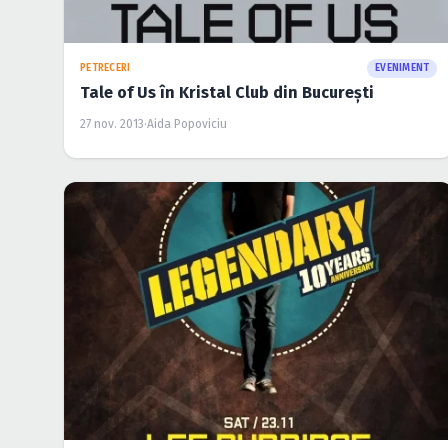
PETRECERI
EVENIMENT
Tale of Us în Kristal Club din Bucureşti
27 nov. 2013
·
Aida Popoviciu