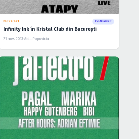
PETRECERI
EVENIMENT
Infinity Ink în Kristal Club din Bucureşti
21 nov. 2013
·
Aida Popoviciu