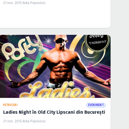
21 nov. 2013
·
Aida Popoviciu
PETRECERI
EVENIMENT
Ladies Night în Old City Lipscani din Bucureşti
21 nov. 2013
·
Aida Popoviciu