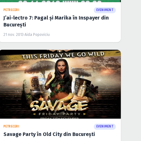
PETRECERI
EVENIMENT
J’ai-lectro 7: Pagal şi Marika în Inspayer din
Bucureşti
21 nov. 2013
·
Aida Popoviciu
PETRECERI
EVENIMENT
Savage Party în Old City din Bucureşti