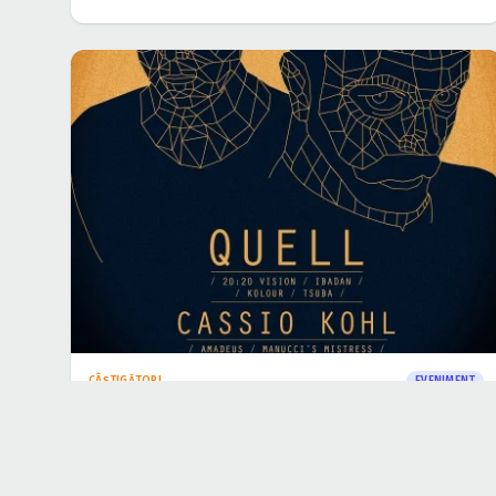
PETRECERI
EVENIMENT
Strictly House Episode 1 – New York la Casa
Presei Libere din Bucureşti
18 nov. 2013
·
Aida Popoviciu