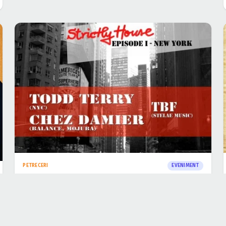
PETRECERI
EVENIMENT
20 de ani de Studio Martin din Bucureşti
18 nov. 2013
·
Aida Popoviciu