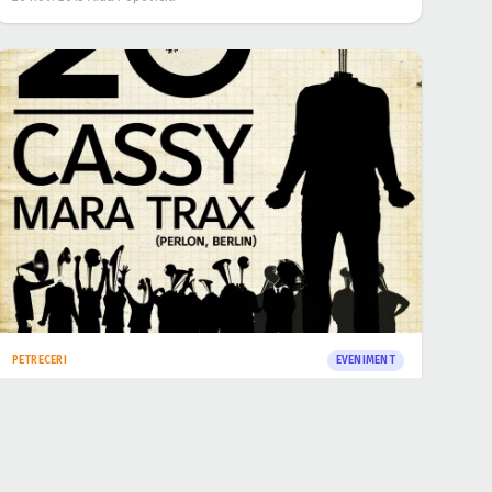
19 nov. 2013
·
Aida Popoviciu
CÂŞTIGĂTORI
EVENIMENT
DJ Afrika Bambaataa în Atelierul de Producţie
din Bucureşti (CONCURS)
18 nov. 2013
·
Aida Popoviciu