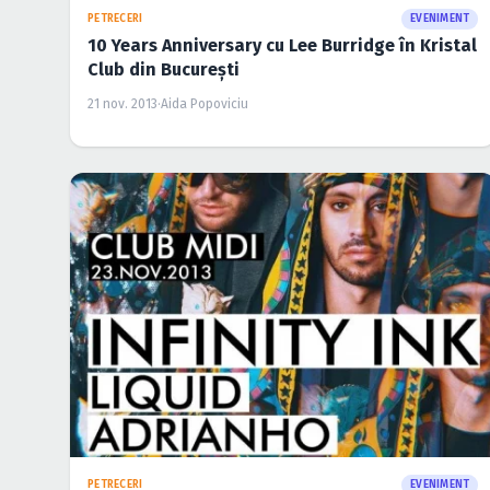
PETRECERI
EVENIMENT
10 Years Anniversary cu Lee Burridge în Kristal
Club din Bucureşti
21 nov. 2013
·
Aida Popoviciu
PETRECERI
EVENIMENT