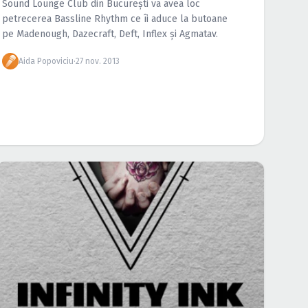
Sound Lounge Club din Bucureşti va avea loc
petrecerea Bassline Rhythm ce îi aduce la butoane
pe Madenough, Dazecraft, Deft, Inflex şi Agmatav.
Aida Popoviciu
·
27 nov. 2013