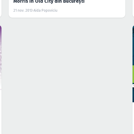
Morris în Old City din Bucureşti
21 nov. 2013
·
Aida Popoviciu
PETRECERI
EVENIMENT
WeTour “Experience Romania like we do!” în
Colectiv din Bucureşti
20 nov. 2013
·
Aida Popoviciu