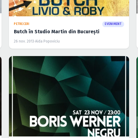
PETRECERI
EVENIMENT
Butch în Studio Martin din Bucureşti
26 nov. 2013
·
Aida Popoviciu