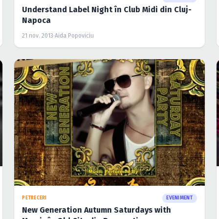
Understand Label Night în Club Midi din Cluj-
Napoca
21 nov. 2013
·
Aida Popoviciu
PETRECERI
EVENIMENT
New Generation Autumn Saturdays with