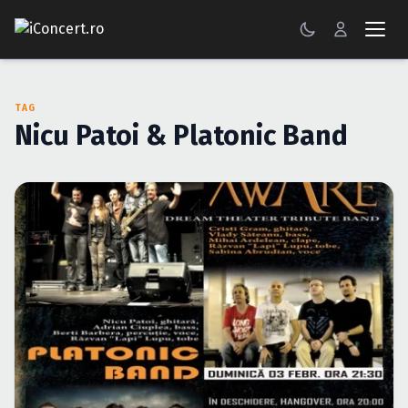
CONCERTE
TAG
FESTIVALURI
Nicu Patoi & Platonic Band
PETRECERI
ŞTIRI
RECENZII
GALERII FOTO
BILETE
Autentificare