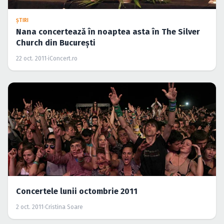
ŞTIRI
Nana concertează în noaptea asta în The Silver
Church din Bucureşti
22 oct. 2011
·
iConcert.ro
Concertele lunii octombrie 2011
2 oct. 2011
·
Cristina Soare