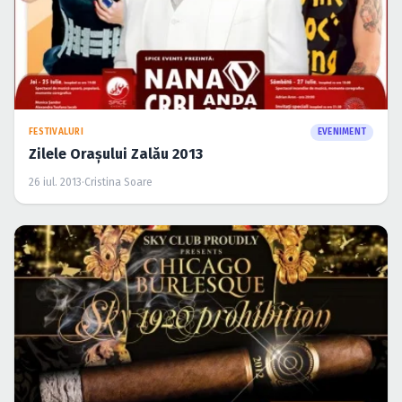
FESTIVALURI
EVENIMENT
Zilele Oraşului Zalău 2013
26 iul. 2013
·
Cristina Soare