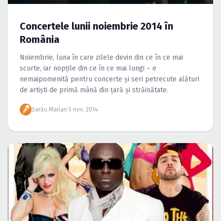
Caută în site...
Concertele lunii noiembrie 2014 în
România
Noiembrie, luna în care zilele devin din ce în ce mai
scurte, iar nopţile din ce în ce mai lungi – e
nemaipomenită pentru concerte şi seri petrecute alături
de artişti de primă mână din ţară şi străinătate.
Sarău Marian
·
5 nov. 2014